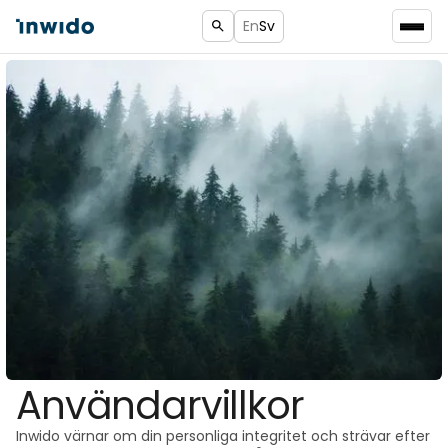
En
Sv
Användarvillkor
Inwido värnar om din personliga integritet och strävar efter