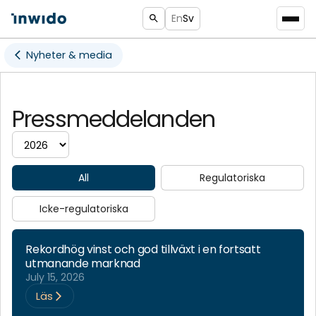
En
Sv
Nyheter & media
Pressmeddelanden
All
Regulatoriska
Icke-regulatoriska
Rekordhög vinst och god tillväxt i en fortsatt
utmanande marknad
July 15, 2026
Läs