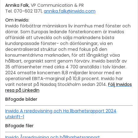
Annika Falk,
VP Communication & PR
Tel. 070-602 1371,
annika.falk@inwido.com
Om Inwido:
Inwido förbättrar människors liv inomhus med fönster och
dörrar. Som Europas ledande fönsterkoncern är Inwidos
affärsidé att utveckla och sälja marknadens bästa
kundanpassade fönster- och dörrlösningar, via en
decentraliserad struktur och med fokus på den
konsumentdrivna marknaden, för att långsiktigt växa
hållbart, organiskt samt genom förvärv.
Inwido består av
35 affärsenheter med cirka 4 700 anställda i tolv länder.
2024 omsatte koncernen 8,8 miljarder kronor med en
operationell EBITA-marginal på 10,8 procent. Inwido har
varit noterat på Nasdaq Stockholm sedan 2014.
Följ Inwidos
resa på LinkedIn
Bifogade bilder
Inwido A rsredovisning och Ha llbarhetsrapport 2024
utskrift-1
Bifogade filer
Inwido Årsredovining och hållbarhetsrapport_