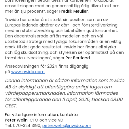
börsnoteringen. Sedan dess har koncernen fördubblat
omsättningen med en genomsnittlig årlig tillväxttakt om
mer än sju procent”,
säger
Fredrik Meuller
.
”Inwido har under året stärkt sin position som en av
Europas ledande aktörer av dörr- och fönstertillverkning
med en stabil utveckling och bibehållen god lönsamhet.
Den decentraliserade affärsmodellen och en väl
utarbetad strategi med tydliga fokusområden är en viktig
orsak till det goda resultatet. Inwido har finansiell styrka
och låg skuldsättning, och styrelsen ser optimistiskt på den
framtida utvecklingen”
, säger
Per Bertland
.
Årsredovisningen för 2024 finns tillgänglig
på
www.inwido.com
.
Denna information är sådan information som Inwido
AB är skyldigt att offentliggöra enligt lagen om
värdepappersmarknaden. Information lämnades
för offentliggörande den 11 april, 2025, klockan 08.00
CEST.
För ytterligare information, kontakta:
Peter Welin,
CFO och vice VD
Tel. 070-324 3190,
peter.welin@inwido.com