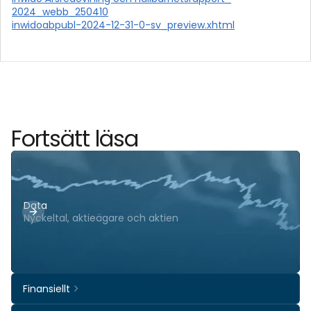
2024_webb_250410
inwidoabpubl-2024-12-31-0-sv_preview.xhtml
Fortsätt läsa
Data
Nyckeltal, aktieägare och aktien
Finansiellt