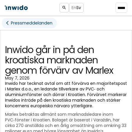
En
Sv
Pressmeddelanden
Inwido går in på den
kroatiska marknaden
genom förvärv av Marlex
May 7, 2026
Inwido har tecknat avtal om att förvärva en majoritetspost
i Marlex d.o.o., en ledande tillverkare av PVC‑ och
aluminiumfönster och dörrar i Kroatien. Förvärvet markerar
Inwidos inträde på den kroatiska marknaden och stärker
koncernens europeiska närvaro ytterligare.
Marlex betraktas allmänt som marknadsledare inom
PVC‑fönster i Kroatien. Bolaget är baserat i Varaždin, har
cirka 270 anställda och en årlig omsättning om omkring 33
miljoner euro med högre lönsamhet än Inwido’s