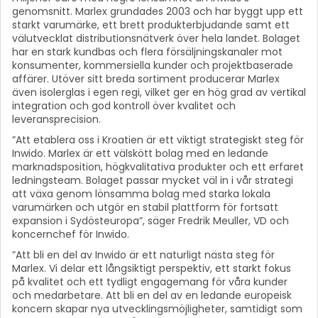
genomsnitt. Marlex grundades 2003 och har byggt upp ett
starkt varumärke, ett brett produkterbjudande samt ett
välutvecklat distributionsnätverk över hela landet. Bolaget
har en stark kundbas och flera försäljningskanaler mot
konsumenter, kommersiella kunder och projektbaserade
affärer. Utöver sitt breda sortiment producerar Marlex
även isolerglas i egen regi, vilket ger en hög grad av vertikal
integration och god kontroll över kvalitet och
leveransprecision.
”Att etablera oss i Kroatien är ett viktigt strategiskt steg för
Inwido. Marlex är ett välskött bolag med en ledande
marknadsposition, högkvalitativa produkter och ett erfaret
ledningsteam. Bolaget passar mycket väl in i vår strategi
att växa genom lönsamma bolag med starka lokala
varumärken och utgör en stabil plattform för fortsatt
expansion i Sydösteuropa”, säger Fredrik Meuller, VD och
koncernchef för Inwido.
”Att bli en del av Inwido är ett naturligt nästa steg för
Marlex. Vi delar ett långsiktigt perspektiv, ett starkt fokus
på kvalitet och ett tydligt engagemang för våra kunder
och medarbetare. Att bli en del av en ledande europeisk
koncern skapar nya utvecklingsmöjligheter, samtidigt som