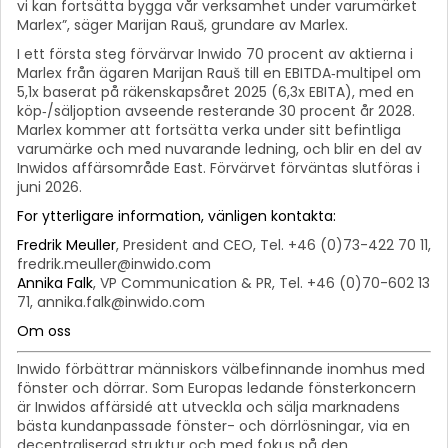
vi kan fortsätta bygga vår verksamhet under varumärket
Marlex”, säger Marijan Rauš, grundare av Marlex.
I ett första steg förvärvar Inwido 70 procent av aktierna i
Marlex från ägaren Marijan Rauš till en EBITDA‑multipel om
5,1x baserat på räkenskapsåret 2025 (6,3x EBITA), med en
köp‑/säljoption avseende resterande 30 procent år 2028.
Marlex kommer att fortsätta verka under sitt befintliga
varumärke och med nuvarande ledning, och blir en del av
Inwidos affärsområde East. Förvärvet förväntas slutföras i
juni 2026.
For ytterligare information, vänligen kontakta:
Fredrik Meuller
, President and CEO, Tel. +46 (0)73-422 70 11,
fredrik.meuller@inwido.com
Annika Falk
, VP Communication & PR, Tel. +46 (0)70-602 13
71, annika.falk@inwido.com
Om oss
Inwido förbättrar människors välbefinnande inomhus med
fönster och dörrar. Som Europas ledande fönsterkoncern
är Inwidos affärsidé att utveckla och sälja marknadens
bästa kundanpassade fönster- och dörrlösningar, via en
decentraliserad struktur och med fokus på den