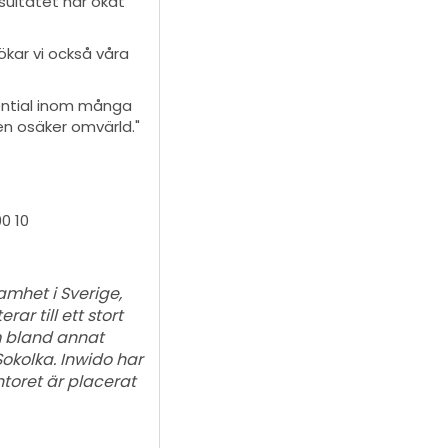
sultatet har ökat
ökar vi också våra
otential inom många
 en osäker omvärld."
0 10
amhet i Sverige,
ar till ett stort
m bland annat
Sokolka. Inwido har
ntoret är placerat