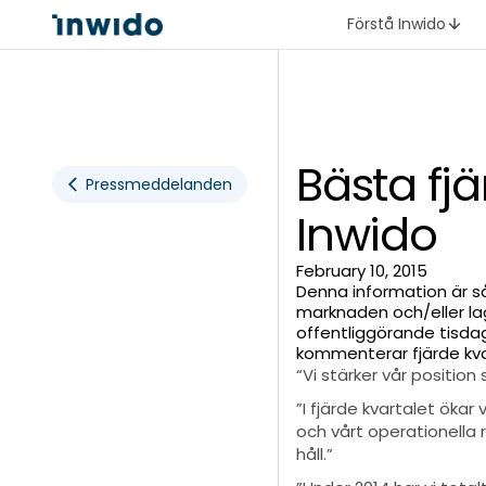
Förstå Inwido
Bästa fjä
Pressmeddelanden
Inwido
February 10, 2015
Denna information är s
marknaden och/eller la
offentliggörande tisdag
kommenterar fjärde kva
“Vi stärker vår position
”I fjärde kvartalet öka
och vårt operationella 
håll.”