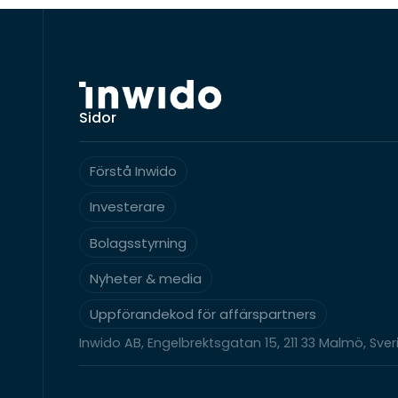
Sidor
Förstå Inwido
Investerare
Bolagsstyrning
Nyheter & media
Uppförandekod för affärspartners
Inwido AB, Engelbrektsgatan 15, 211 33 Malmö, Sver