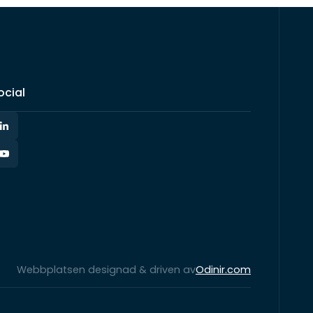
ocial
Webbplatsen designad & driven av
Odinir.com