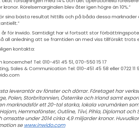
lt ökat försäljningen med 14% och det operationella rörelsere
er kronor. Rörelsemarginalen blev åter igen högre än 10%.”
r sina bästa resultat hittills och på båda dessa marknader 
ntiellt.”
ra år för Inwido. Samtidigt har vi fortsatt stor förbättringsp
å all anledning att se framtiden an med viss tillförsikt trots
ligen kontakta:
 koncernchef Tel: 010-451 45 51, 070-550 15 17
ing, Sales & Communication Tel: 010-451 45 58 eller 0722 11 9
wido.com
sta leverantör av fönster och dörrar. Företaget har verks
, Polen, Storbritannien, Österrike och Irland samt exporter
en marknadsför ett 20-tal starka, lokala varumärken so
, Hajom, Hemmafönster, Outline, Tiivi, Pihla, Diplomat och 
h omsatte under 2014 cirka 4,9 miljarder kronor. Huvudko
rmation se
www.inwido.com