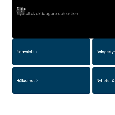
Data
Nyckeltal, aktieägare och aktien
Finansiellt
Bolagssty
Hållbarhet
Nyheter 