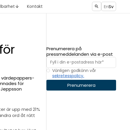
En
Sv
llbarhet
Kontakt
för
Prenumerera på
pressmeddelanden via e-post
Vänligen godkänn vår
sekretesspolicy.
om värdepappers-
ämnades för
n Jeppsson
eter är upp med 21%
andra ord åt rätt