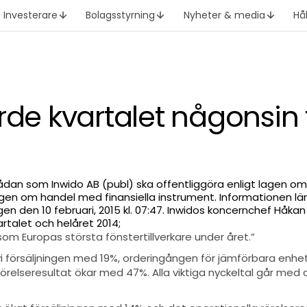
Investerare
Bolagsstyrning
Nyheter & media
Hå
rde kvartalet någonsin 
ådan som Inwido AB (publ) ska offentliggöra enligt lagen 
gen om handel med finansiella instrument. Informationen l
en den 10 februari, 2015 kl. 07:47. Inwidos koncernchef Håka
rtalet och helåret 2014;
 som Europas största fönstertillverkare under året.”
r vi försäljningen med 19%, orderingången för jämförbara enh
rörelseresultat ökar med 47%. Alla viktiga nyckeltal går med 