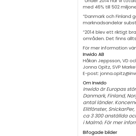
”Under 2014 har vi tota
med 46% till 502 miljon
”Danmark och Finland gö
marknadsandelar substa
”2014 blev ett riktigt b
områden. Det finns allts
För mer information vän
Inwido AB
Håkan Jeppsson, VD och
Jonna Opitz, SVP Market
E-post: jonna.opitz@in
Om Inwido
Inwido är Europas stör
Danmark, Finland, Norge
antal länder. Koncern
Elitfönster, SnickarPer
ca 3 300 anställda oc
i Malmö. För mer info
Bifogade bilder