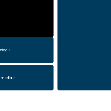
rning
& media
Ticker: INWI