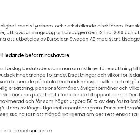
lighet med styrelsens och verkställande direktörens föres
tie, att avstämningsdag är torsdagen den 12 maj 2016 och at
 att utbetalas av Euroclear Sweden AB med start tisdagen
g till ledande befattningshavare
ns förslag beslutade stämman om riktlinjer för ersättning til
udsak innebärande följande. Ersättningar och villkor för led
vara baserade på lokala marknadsmässiga villkor och utgör
örlig ersättning, pensionsförmåner, övriga förmåner och villk
 ska baseras på utfallet i förhållande till uppsatta mål. Den
maximerad och får som högst utgöra 50 % av den fasta årslö
gå i form av långsiktiga incitamentsprogram. Pensionsförmå
n ska ha rätt att frångå riktlinjerna om det i ett enskilt fall 
igt incitamentsprogram