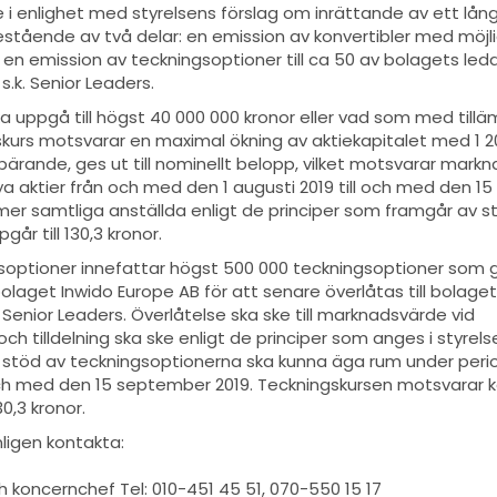
 enlighet med styrelsens förslag om inrättande av ett lång
tående av två delar: en emission av konvertibler med möjli
 en emission av teckningsoptioner till ca 50 av bolagets le
.k. Senior Leaders.
ka uppgå till högst 40 000 000 kronor eller vad som med till
skurs motsvarar en maximal ökning av aktiekapitalet med 1 2
bärande, ges ut till nominellt belopp, vilket motsvarar mark
nya aktier från och med den 1 augusti 2019 till och med den 1
mer samtliga anställda enligt de principer som framgår av st
år till 130,3 kronor.
optioner innefattar högst 500 000 teckningsoptioner som ge
laget Inwido Europe AB för att senare överlåtas till bolage
enior Leaders. Överlåtelse ska ske till marknadsvärde vid
ch tilldelning ska ske enligt de principer som anges i styrels
 stöd av teckningsoptionerna ska kunna äga rum under per
l och med den 15 september 2019. Teckningskursen motsvarar 
0,3 kronor.
ligen kontakta:
 koncernchef Tel: 010-451 45 51, 070-550 15 17