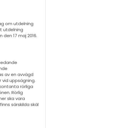
lag om utdelning
t utdelning
 den 17 maj 2016.
l ledande
ande
as av en avvägd
or vid uppsägning.
 kontanta rörliga
nen. Rörlig
ner ska vara
finns särskilda skäl