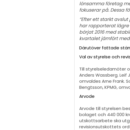
lönsamma företag med
fokuserar på. Dessa för
“Efter ett starkt avslu
har rapporterat lägre 
börjat 2016 med stabi
kvartalet jämfört med
Därutöver fattade stäm
Val av styrelse och revi
Till styrelseledamöter 
Anders Wassberg. Leif 
omvaldes Arne Frank. S
Bengtsson, KPMG, omva
Arvode
Arvode till styrelsen be
bolaget och 440 000 kro
utskottsarbete ska utgå 
revisionsutskottets ord