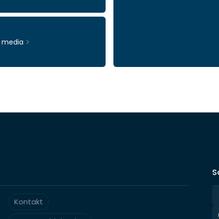
& media
Ticker: INWI
S
Kontakt