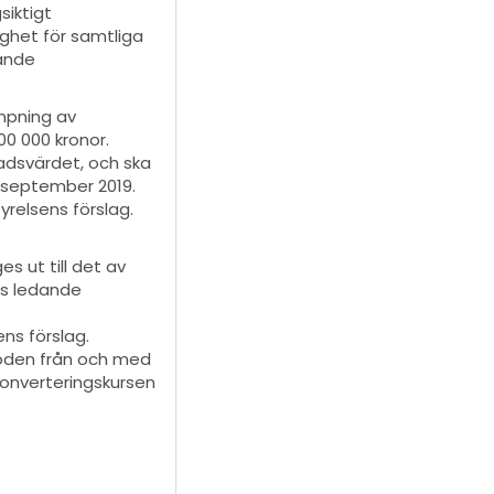
siktigt
ghet för samtliga
dande
ämpning av
00 000 kronor.
nadsvärdet, och ska
5 september 2019.
yrelsens förslag.
s ut till det av
ts ledande
ens förslag.
ioden från och med
konverteringskursen