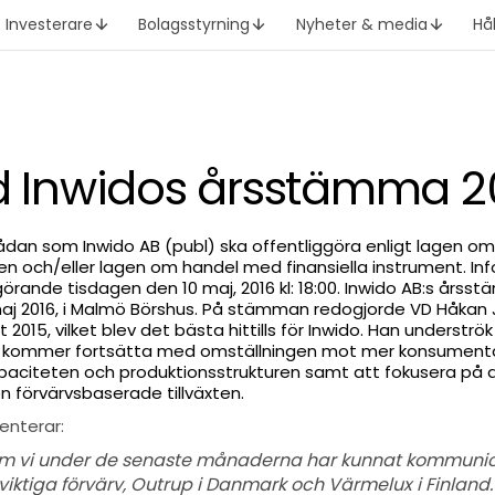
Investerare
Bolagsstyrning
Nyheter & media
Hå
id Inwidos årsstämma 2
ådan som Inwido AB (publ) ska offentliggöra enligt lagen om
och/eller lagen om handel med finansiella instrument. In
örande tisdagen den 10 maj, 2016 kl: 18:00. Inwido AB:s årss
maj 2016, i Malmö Börshus. På stämman redogjorde VD Håkan 
015, vilket blev det bästa hittills för Inwido. Han underströk 
n kommer fortsätta med omställningen mot mer konsumentaf
kapaciteten och produktionsstrukturen samt att fokusera på
n förvärvsbaserade tillväxten.
nterar:
om vi under de senaste månaderna har kunnat kommunic
iktiga förvärv, Outrup i Danmark och Värmelux i Finland. 