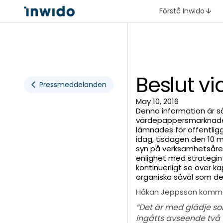
Förstå Inwido
Beslut v
Pressmeddelanden
May 10, 2016
Denna information är s
värdepappersmarknaden 
lämnades för offentligg
idag, tisdagen den 10 
syn på verksamhetsåret 2
enlighet med strategi
kontinuerligt se över 
organiska såväl som de
Håkan Jeppsson komme
“Det är med glädje s
ingåtts avseende två v