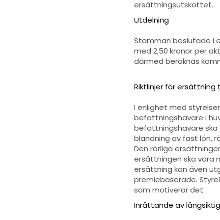
ersättningsutskottet.
Utdelning
Stämman beslutade i en
med 2,50 kronor per ak
därmed beräknas komma
Riktlinjer för ersättnin
I enlighet med styrelse
befattningshavare i huv
befattningshavare ska 
blandning av fast lön, r
Den rörliga ersättningen
ersättningen ska vara 
ersättning kan även ut
premiebaserade. Styrelse
som motiverar det.
Inrättande av långsikt