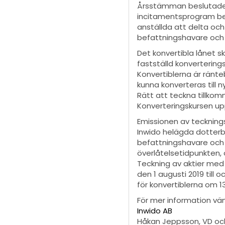
Årsstämman beslutade i
incitamentsprogram bes
anställda att delta och
befattningshavare och s
Det konvertibla lånet s
fastställd konvertering
Konvertiblerna är ränte
kunna konverteras till 
Rätt att teckna tillkom
Konverteringskursen uppg
Emissionen av tecknings
Inwido helägda dotterbo
befattningshavare och S
överlåtelsetidpunkten, o
Teckning av aktier med
den 1 augusti 2019 til
för konvertiblerna om 13
För mer information vän
Inwido AB
Håkan Jeppsson, VD och