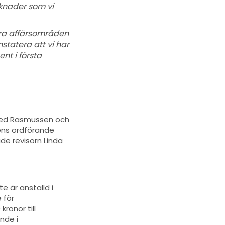
knader som vi
några affärsområden
statera att vi har
nt i första
lsted Rasmussen och
ens ordförande
de revisorn Linda
e är anställd i
 för
ronor till
nde i