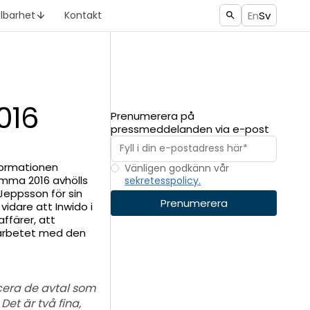
En
Sv
llbarhet
Kontakt
016
Prenumerera på
pressmeddelanden via e-post
formationen
Vänligen godkänn vår
tämma 2016 avhölls
sekretesspolicy.
Jeppsson för sin
vidare att Inwido i
färer, att
 arbetet med den
era de avtal som
Det är två fina,