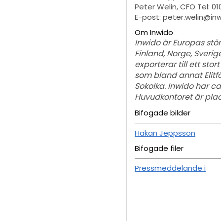
Peter Welin, CFO Tel: 01
E-post: peter.welin@in
Om Inwido
Inwido är Europas stö
Finland, Norge, Sverige
exporterar till ett st
som bland annat Elitfö
Sokolka. Inwido har ca
Huvudkontoret är plac
Bifogade bilder
Hakan Jeppsson
Bifogade filer
Pressmeddelande i