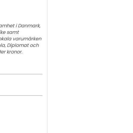
ksamhet i Danmark,
rike samt
 lokala varumärken
hla, Diplomat och
er kronor.