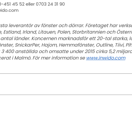
0-451 45 52 eller 0703 24 31 90
wido.com
rsta leverantör av fönster och dörrar. Företaget har ver
, Estland, Irland, Litauen, Polen, Storbritannien och Öster
ort antal länder. Koncernen marknadsför ett 20-tal starka,
nster, SnickarPer, Hajom, Hemmafönster, Outline, Tiivi, Pi
 3 400 anställda och omsatte under 2015 cirka 5,2 miljard
erat i Malmö. För mer information se
www.inwido.com