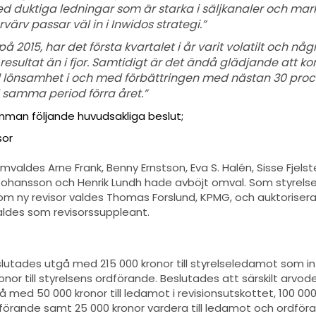
 duktiga ledningar som är starka i säljkanaler och mar
värv passar väl in i Inwidos strategi.”
t på 2015, har det första kvartalet i år varit volatilt och 
resultat än i fjor. Samtidigt är det ändå glädjande att kon
l lönsamhet i och med förbättringen med nästan 30 proce
 samma period förra året.”
man följande huvudsakliga beslut;
sor
omvaldes Arne Frank, Benny Ernstson, Eva S. Halén, Sisse Fje
Johansson och Henrik Lundh hade avböjt omval. Som styrels
om ny revisor valdes Thomas Forslund, KPMG, och auktorisera
ldes som revisorssuppleant.
slutades utgå med 215 000 kronor till styrelseledamot som int
nor till styrelsens ordförande. Beslutades att särskilt arvode
med 50 000 kronor till ledamot i revisionsutskottet, 100 000 k
förande samt 25 000 kronor vardera till ledamot och ordföra