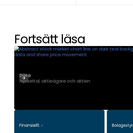
Fortsätt läsa
Data
Nyckeltal, aktieägare och aktien
Finansiellt
Bolagssty