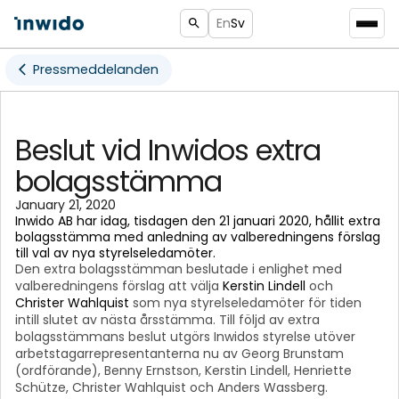
En
Sv
Pressmeddelanden
Beslut vid Inwidos extra
bolagsstämma
January 21, 2020
Inwido AB har idag, tisdagen den 21 januari 2020, hållit extra
bolagsstämma med anledning av valberedningens förslag
till val av nya styrelseledamöter.
Den extra bolagsstämman beslutade i enlighet med
valberedningens förslag att välja
Kerstin Lindell
och
Christer Wahlquist
som nya styrelseledamöter för tiden
intill slutet av nästa årsstämma. Till följd av extra
bolagsstämmans beslut utgörs Inwidos styrelse utöver
arbetstagarrepresentanterna nu av Georg Brunstam
(ordförande), Benny Ernstson, Kerstin Lindell, Henriette
Schütze, Christer Wahlquist och Anders Wassberg.