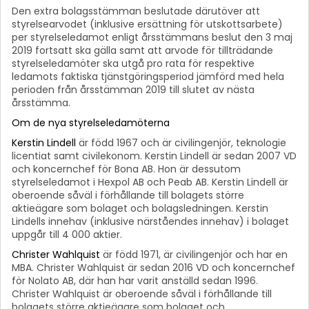
Den extra bolagsstämman beslutade därutöver att
styrelsearvodet (inklusive ersättning för utskottsarbete)
per styrelseledamot enligt årsstämmans beslut den 3 maj
2019 fortsatt ska gälla samt att arvode för tillträdande
styrelseledamöter ska utgå pro rata för respektive
ledamots faktiska tjänstgöringsperiod jämförd med hela
perioden från årsstämman 2019 till slutet av nästa
årsstämma.
Om de nya styrelseledamöterna
Kerstin Lindell
är född 1967 och är civilingenjör, teknologie
licentiat samt civilekonom. Kerstin Lindell är sedan 2007 VD
och koncernchef för Bona AB. Hon är dessutom
styrelseledamot i Hexpol AB och Peab AB. Kerstin Lindell är
oberoende såväl i förhållande till bolagets större
aktieägare som bolaget och bolagsledningen. Kerstin
Lindells innehav (inklusive närståendes innehav) i bolaget
uppgår till 4 000 aktier.
Christer Wahlquist
är född 1971, är civilingenjör och har en
MBA. Christer Wahlquist är sedan 2016 VD och koncernchef
för Nolato AB, där han har varit anställd sedan 1996.
Christer Wahlquist är oberoende såväl i förhållande till
bolagets större aktieägare som bolaget och