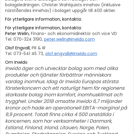
bolagsledningen. Christer Wahlquists innehav (inklusive
närståendes innehav) i bolaget uppgår till 400 aktier.
För ytterligare information, kontakta:
För ytterligare information, kontakta:
Peter Welin,
Finans- och ekonomidirektör och vice VD
Tel. 070-324 3190,
peter.welin@inwido.com
Olof Engvall,
PR & IR
Tel. 073-541 45 73,
olof.engvall@inwido.com
Om Inwido
Inwido äger och utvecklar bolag som med olika
produkter och tjänster förbättrar människors
vardag inomhus. Idag är Inwido Europas största
fönsterkoncern och ett naturligt hem för regionens
starkaste bolag inom komfort, inomhusklimat och
trygghet. Under 2018 omsatte Inwido 6,7 miljarder
kronor och hade en operationell EBITA-marginal på
9,9 procent. Totalt finns cirka 4 500 anställda i
koncernen, som har verksamheter i Danmark,
Estland, Finland, Irland, Litauen, Norge, Polen,