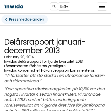
En
Sv
Pressmeddelanden
Delårsrapport januari-
december 2013
February 20, 2014
Inwidos delårsrapport för fjärde kvartalet 2013:
Lönsamheten förbättras ytterligare
Inwidos koncernchef Håkan Jeppsson kommenterar:
“Vi fortsätter att stå starka i en utmanande fönster-
och dörrmarknad.”
”Den operativa rörelsemarginalen på 10,5% var den
högsta i kvartal 4 sedan finanskrisen. Vi lämnade
också 2013 med ett bättre underliggande
rörelseresultat än vi gjorde året före för jämförbara
enheter, 350 miljoner kronor mot fjolårets 347.”