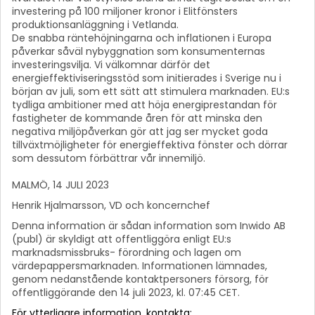
investering på 100 miljoner kronor i Elitfönsters
produktionsanläggning i Vetlanda.
De snabba räntehöjningarna och inflationen i Europa
påverkar såväl nybyggnation som konsumenternas
investeringsvilja. Vi välkomnar därför det
energieffektiviseringsstöd som initierades i Sverige nu i
början av juli, som ett sätt att stimulera marknaden. EU:s
tydliga ambitioner med att höja energiprestandan för
fastigheter de kommande åren för att minska den
negativa miljöpåverkan gör att jag ser mycket goda
tillväxtmöjligheter för energieffektiva fönster och dörrar
som dessutom förbättrar vår innemiljö.
MALMÖ, 14 JULI 2023
Henrik Hjalmarsson, VD och koncernchef
Denna information är sådan information som Inwido AB
(publ) är skyldigt att offentliggöra enligt EU:s
marknadsmissbruks- förordning och lagen om
värdepappersmarknaden. Informationen lämnades,
genom nedanstående kontaktpersoners försorg, för
offentliggörande den 14 juli 2023, kl. 07:45 CET.
För ytterligare information, kontakta: