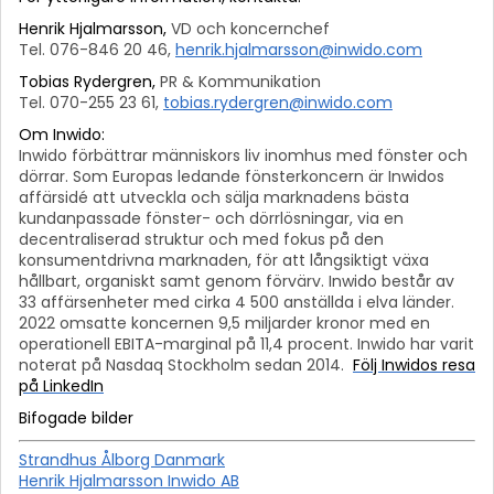
Henrik Hjalmarsson,
VD och koncernchef
Tel. 076-846 20 46,
henrik.hjalmarsson@inwido.com
Tobias Rydergren,
PR & Kommunikation
Tel. 070-255 23 61,
tobias.rydergren@inwido.com
Om Inwido:
Inwido förbättrar människors liv inomhus med fönster och
dörrar. Som Europas ledande fönsterkoncern är Inwidos
affärsidé att utveckla och sälja marknadens bästa
kundanpassade fönster- och dörrlösningar, via en
decentraliserad struktur och med fokus på den
konsumentdrivna marknaden, för att långsiktigt växa
hållbart, organiskt samt genom förvärv.
Inwido består av
33 affärsenheter med cirka 4 500 anställda i elva länder.
2022 omsatte koncernen 9,5 miljarder kronor med en
operationell EBITA-marginal på 11,4 procent. Inwido har varit
noterat på Nasdaq Stockholm sedan 2014.
Följ Inwidos resa
på LinkedIn
Bifogade bilder
Strandhus Ålborg Danmark
Henrik Hjalmarsson Inwido AB