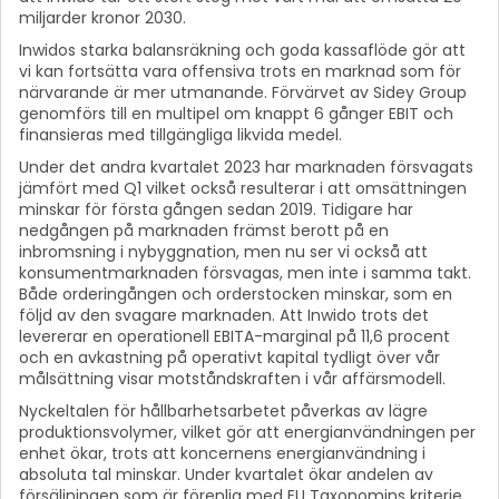
miljarder kronor 2030.
Inwidos starka balansräkning och goda kassaflöde gör att
vi kan fortsätta vara offensiva trots en marknad som för
närvarande är mer utmanande. Förvärvet av Sidey Group
genomförs till en multipel om knappt 6 gånger EBIT och
finansieras med tillgängliga likvida medel.
Under det andra kvartalet 2023 har marknaden försvagats
jämfört med Q1 vilket också resulterar i att omsättningen
minskar för första gången sedan 2019. Tidigare har
nedgången på marknaden främst berott på en
inbromsning i nybyggnation, men nu ser vi också att
konsumentmarknaden försvagas, men inte i samma takt.
Både orderingången och orderstocken minskar, som en
följd av den svagare marknaden. Att Inwido trots det
levererar en operationell EBITA-marginal på 11,6 procent
och en avkastning på operativt kapital tydligt över vår
målsättning visar motståndskraften i vår affärsmodell.
Nyckeltalen för hållbarhetsarbetet påverkas av lägre
produktionsvolymer, vilket gör att energianvändningen per
enhet ökar, trots att koncernens energianvändning i
absoluta tal minskar. Under kvartalet ökar andelen av
försäljningen som är förenlig med EU Taxonomins kriterie