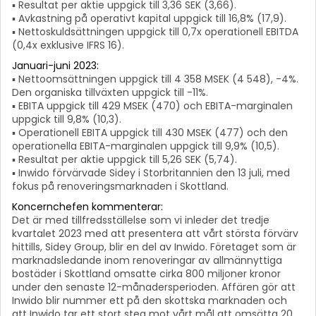
▪ Resultat per aktie uppgick till 3,36 SEK (3,66).
▪ Avkastning på operativt kapital uppgick till 16,8% (17,9).
▪ Nettoskuldsättningen uppgick till 0,7x operationell EBITDA
(0,4x exklusive IFRS 16).
Januari-juni 2023:
▪ Nettoomsättningen uppgick till 4 358 MSEK (4 548), -4%.
Den organiska tillväxten uppgick till -11%.
▪ EBITA uppgick till 429 MSEK (470) och EBITA-marginalen
uppgick till 9,8% (10,3).
▪ Operationell EBITA uppgick till 430 MSEK (477) och den
operationella EBITA-marginalen uppgick till 9,9% (10,5).
▪ Resultat per aktie uppgick till 5,26 SEK (5,74).
▪ Inwido förvärvade Sidey i Storbritannien den 13 juli, med
fokus på renoveringsmarknaden i Skottland.
Koncernchefen kommenterar:
Det är med tillfredsställelse som vi inleder det tredje
kvartalet 2023 med att presentera att vårt största förvärv
hittills, Sidey Group, blir en del av Inwido. Företaget som är
marknadsledande inom renoveringar av allmännyttiga
bostäder i Skottland omsatte cirka 800 miljoner kronor
under den senaste 12-månadersperioden. Affären gör att
Inwido blir nummer ett på den skottska marknaden och
att Inwido tar ett stort steg mot vårt mål att omsätta 20