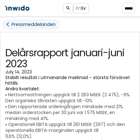
En
Sv
Pressmeddelanden
Delårsrapport januari-juni
2023
July 14, 2023
Stabilt resultat i utmanande marknad – största förvärvet
hittills
Andra kvartalet:
▪ Nettoomsättningen uppgick till 2 263 MSEK (2 475), -9%.
Den organiska tillväxten uppgick till -13%
▪ Den rapporterade orderingången minskade med 21%
medan orderstocken per 30 juni var 1 575 MSEK, en
minskning med 41%.
▪ Operationell EBITA uppgick till 261 MSEK (297) och den
operationella EBITA-marginalen uppgick till
11,6% (12,0%).