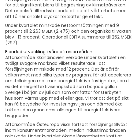
för att signifikant bidra till begräsning av klimatpåverkan.
Det är också tillfredsställande att se att vårt arbete med
att få ner antalet olyckor fortsätter ge effekt.
Under kvartalet minskade nettoomsättningen med 9
procent till 2 263 MSEK (2 475) och den organiska tillväxten
blev -13 procent. Operationell EBITA summeras till 262 MSEK
(297).
Blandad utveckling i våra affärsområden
Affärsområde Skandinavien verkade under kvartalet i en
tydligt svagare marknad vilket resulterade i att
försäljningen minskade med 12 procent. Det är därför
välkommet med olika typer av program, för att accelerera
omställningen mot mer energieffektiva fastigheter, som t
ex det energieffektiviseringsstöd som började gälla i
Sverige i början av juli och som omfattar fönsterbyten i
hus som värms upp med el eller gas. Vi tror att det på sikt
kan få betydelse för investeringsviljan och därmed öka
takten i den gröna omställningen till energieffektivare
byggnader.
Affärsområde Östeuropa visar fortsatt försäljningstillväxt
inom konsumentmarknaden, medan industrimarknaden
minskade. Under kvartalet ökade lönsamheten kraftigt