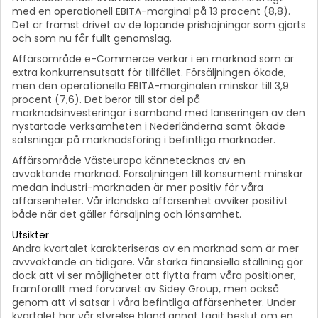
med en operationell EBITA-marginal på 13 procent (8,8).
Det är främst drivet av de löpande prishöjningar som gjorts
och som nu får fullt genomslag.
Affärsområde e-Commerce verkar i en marknad som är
extra konkurrensutsatt för tillfället. Försäljningen ökade,
men den operationella EBITA-marginalen minskar till 3,9
procent (7,6). Det beror till stor del på
marknadsinvesteringar i samband med lanseringen av den
nystartade verksamheten i Nederländerna samt ökade
satsningar på marknadsföring i befintliga marknader.
Affärsområde Västeuropa kännetecknas av en
avvaktande marknad. Försäljningen till konsument minskar
medan industri-marknaden är mer positiv för våra
affärsenheter. Vår irländska affärsenhet avviker positivt
både när det gäller försäljning och lönsamhet.
Utsikter
Andra kvartalet karakteriseras av en marknad som är mer
avvvaktande än tidigare. Vår starka finansiella ställning gör
dock att vi ser möjligheter att flytta fram våra positioner,
framförallt med förvärvet av Sidey Group, men också
genom att vi satsar i våra befintliga affärsenheter. Under
kvartalet har vår styrelse bland annat tagit beslut om en