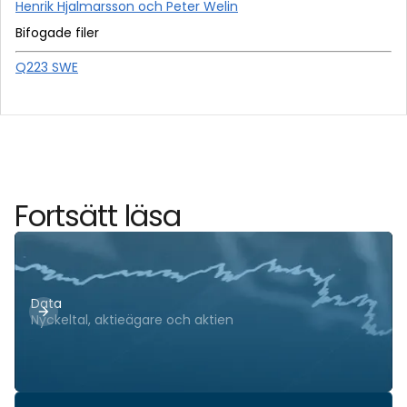
Henrik Hjalmarsson och Peter Welin
Bifogade filer
Q223 SWE
Fortsätt läsa
Data
Nyckeltal, aktieägare och aktien