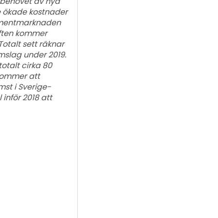
v behovet av nya
e ökade kostnader
sumentmarknaden
raften kommer
otalt sett räknar
mslag under 2019.
talt cirka 80
kommer att
st i Sverige-
 inför 2018 att