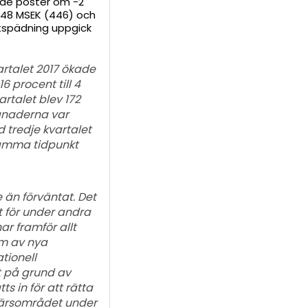
ande poster om -2
l 448 MSEK (446) och
 utspädning uppgick
artalet 2017 ökade
6 procent till 4
artalet blev 172
ånaderna var
 tredje kvartalet
samma tidpunkt
än förväntat. Det
t för under andra
ar framför allt
em av nya
tionell
t på grund av
s in för att rätta
ffärsområdet under