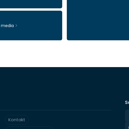
& media
Ticker: INWI
S
Kontakt