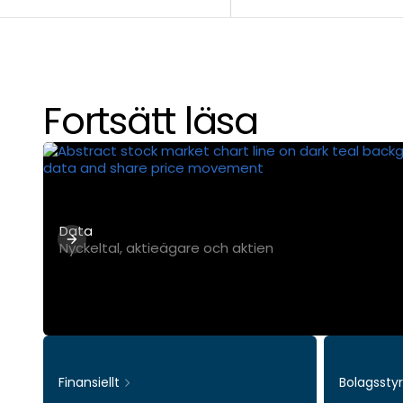
Fortsätt läsa
Data
Nyckeltal, aktieägare och aktien
Finansiellt
Bolagssty