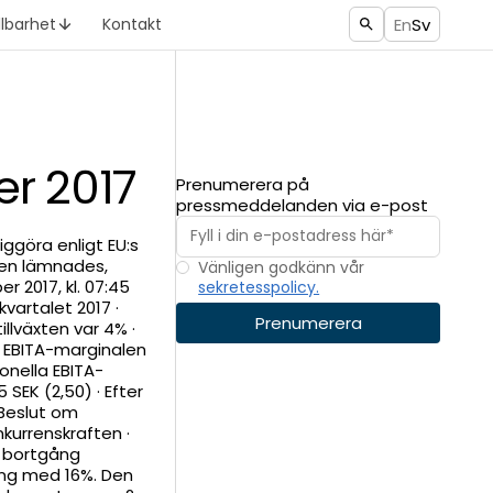
En
Sv
llbarhet
Kontakt
r 2017
Prenumerera på
pressmeddelanden via e-post
ggöra enligt EU:s
en lämnades,
Vänligen godkänn vår
 2017, kl. 07:45
sekretesspolicy.
vartalet 2017 ·
llväxten var 4% ·
h EBITA-marginalen
ionella EBITA-
 SEK (2,50) · Efter
 Beslut om
kurrenskraften ·
ga bortgång
ing med 16%. Den