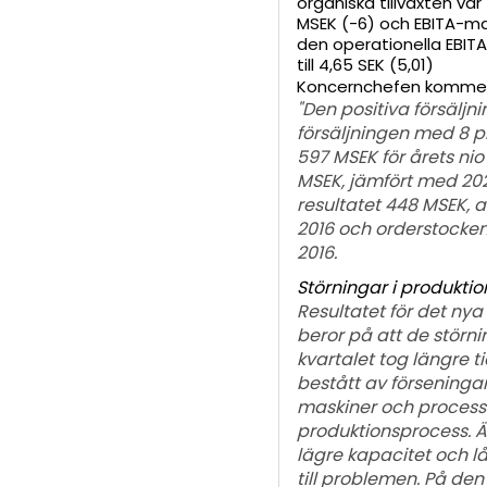
organiska tillväxten va
MSEK (-6) och EBITA-marg
den operationella EBITA-
till 4,65 SEK (5,01)
Koncernchefen kommen
"
Den positiva försäljni
försäljningen med 8 pro
597 MSEK för årets nio
MSEK, jämfört med 20
resultatet 448 MSEK, a
2016 och orderstocken
2016.
Störningar i produktio
Resultatet för det ny
beror på att de störn
kvartalet tog längre t
bestått av förseningar
maskiner och processe
produktionsprocess. 
lägre kapacitet och lå
till problemen. På den