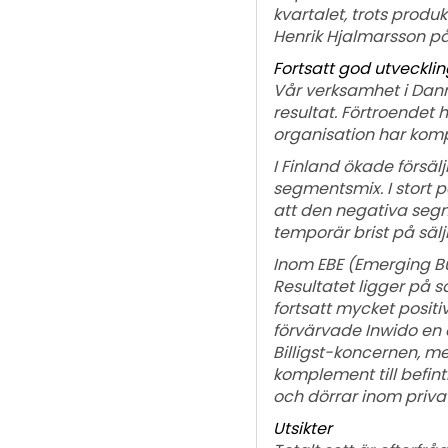
kvartalet, trots prod
Henrik Hjalmarsson på
Fortsatt god utveckli
Vår verksamhet i Danm
resultat. Förtroendet
organisation har kompe
I Finland ökade försä
segmentsmix. I stort p
att den negativa segm
temporär brist på sälj
Inom EBE (Emerging Bus
Resultatet ligger på
fortsatt mycket positiv
förvärvade Inwido en
Billigst-koncernen, m
komplement till befin
och dörrar inom priva
Utsikter