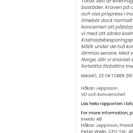
Totalt sett är efterf
bostäder. Kraven på a
och viss prispress i
innebär dock normalt e
koncernen att påbörja 
vi med att sänka kos
Kostnadsbesparingspr
MSEK under de två ko
lämnas senare. Med v
Norge, där vi snarast s
fortsätta förbättra Inw
MALMÖ, 23 OKTOBER 201
Håkan Jeppsson
VD och koncernchef
Läs hela rapporten i bi
For more information, 
Inwido AB
Håkan Jeppsson, Preside
Peter Welin, CFO Tel.: 