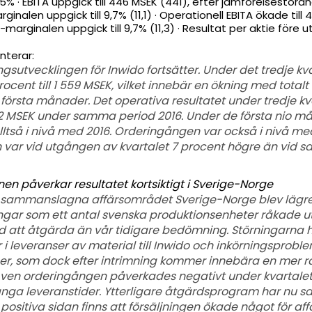
r 5% · EBITA uppgick till 446 MSEK (441), efter jämförelsestör
inalen uppgick till 9,7% (11,1) · Operationell EBITA ökade til
marginalen uppgick till 9,7% (11,3) · Resultat per aktie före
terar:
ngsutvecklingen för Inwido fortsätter. Under det tredje kv
cent till 1 559 MSEK, vilket innebär en ökning med totalt 1
 första månader. Det operativa resultatet under tredje kv
2 MSEK under samma period 2016. Under de första nio m
lltså i nivå med 2016. Orderingången var också i nivå med
 var vid utgången av kvartalet 7 procent högre än vid 
nen påverkar resultatet kortsiktigt i Sverige-Norge
a sammanslagna affärsområdet Sverige-Norge blev lägre 
ingar som ett antal svenska produktionsenheter råkade u
id att åtgärda än vår tidigare bedömning. Störningarna h
 i leveranser av material till Inwido och inkörningsprobl
r, som dock efter intrimning kommer innebära en mer ra
Även orderingången påverkades negativt under kvartale
nga leveranstider. Ytterligare åtgärdsprogram har nu satt
 positiva sidan finns att försäljningen ökade något för a