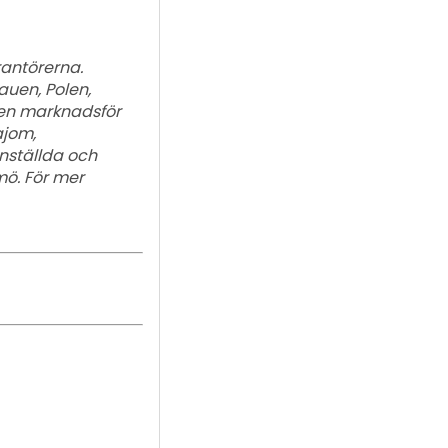
rantörerna.
auen, Polen,
rnen marknadsför
ajom,
anställda och
mö. För mer