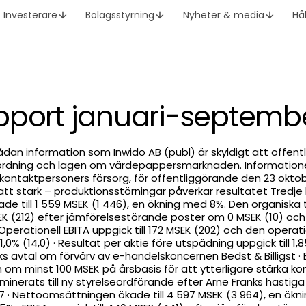
Investerare
Bolagsstyrning
Nyheter & media
Hå
pport januari-septembe
dan information som Inwido AB (publ) är skyldigt att offentli
rdning och lagen om värdepappersmarknaden. Information
taktpersoners försorg, för offentliggörande den 23 oktober
att stark – produktionsstörningar påverkar resultatet Tredje k
 till 1 559 MSEK (1 446), en ökning med 8%. Den organiska ti
MSEK (212) efter jämförelsestörande poster om 0 MSEK (10) oc
 · Operationell EBITA uppgick till 172 MSEK (202) och den operat
1,0% (14,0) · Resultat per aktie före utspädning uppgick till 1,85
ks avtal om förvärv av e-handelskoncernen Bedst & Billigst ·
 om minst 100 MSEK på årsbasis för att ytterligare stärka kon
inerats till ny styrelseordförande efter Arne Franks hasti
 · Nettoomsättningen ökade till 4 597 MSEK (3 964), en ökn