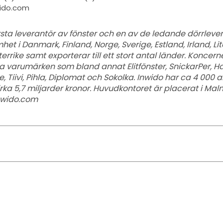
wido.com
rsta leverantör av fönster och en av de ledande dörrleve
et i Danmark, Finland, Norge, Sverige, Estland, Irland, Lit
errike samt exporterar till ett stort antal länder. Konce
ala varumärken som bland annat Elitfönster, SnickarPer, H
 Tiivi, Pihla, Diplomat och Sokolka. Inwido har ca 4 000 
ka 5,7 miljarder kronor. Huvudkontoret är placerat i Mal
nwido.com