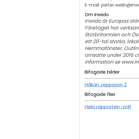
E-mail: peter.welin@in
Om Inwido
Inwido är Europas stö
Företaget har verksamh
Storbritannien och Öst
ett 20-tal starka, lok
Hemmafönster, Outline,
omsatte under 2016 cir
information se www.i
Bifogade bilder
Håkan Jeppsson 2
Bifogade filer
Hela rapporten i pdf