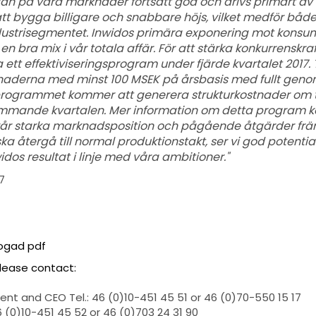
rågan på våra marknader fortsatt god och drivs primärt a
tt bygga billigare och snabbare höjs, vilket medför båd
 industrisegmentet. Inwidos primära exponering mot kon
n bra mix i vår totala affär. För att stärka konkurrensk
ett effektiviseringsprogram under fjärde kvartalet 2017. T
tnaderna med minst 100 MSEK på årsbasis med fullt geno
ogrammet kommer att generera strukturkostnader om to
mmande kvartalen. Mer information om detta program 
år starka marknadsposition och pågående åtgärder främ
ka återgå till normal produktionstakt, ser vi god potential
idos resultat i linje med våra ambitioner."
7
fogad pdf
please contact:
nt and CEO Tel.: 46 (0)10-451 45 51 or 46 (0)70-550 15 17
46 (0)10-451 45 52 or 46 (0)703 24 31 90