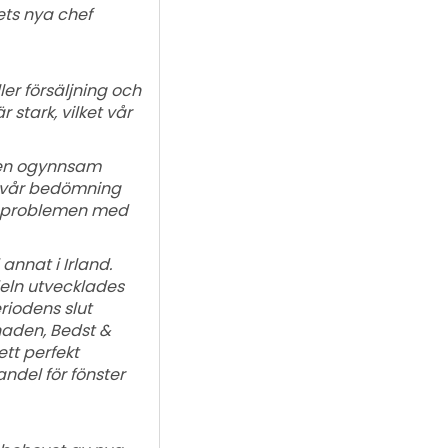
ets nya chef
er försäljning och
stark, vilket vår
v en ogynnsam
är vår bedömning
re problemen med
annat i Irland.
eln utvecklades
eriodens slut
naden, Bedst &
tt perfekt
ndel för fönster