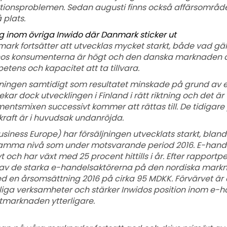
uktionsproblemen. Sedan augusti finns också affärsområd
 plats.
ng inom övriga Inwido där Danmark sticker ut
ark fortsätter att utvecklas mycket starkt, både vad gäll
 hos konsumenterna är högt och den danska marknaden är 
tens och kapacitet att ta tillvara.
ljningen samtidigt som resultatet minskade på grund a
ekar dock utvecklingen i Finland i rätt riktning och det 
entsmixen successivt kommer att rättas till. De tidiga
kraft är i huvudsak undanröjda.
iness Europe) har försäljningen utvecklats starkt, bland 
 samma nivå som under motsvarande period 2016. E-hand
t och har växt med 25 procent hittills i år. Efter rapportp
 av de starka e-handelsaktörerna på den nordiska mark
ed en årsomsättning 2016 på cirka 95 MDKK. Förvärvet är e
tliga verksamheter och stärker Inwidos position inom e-ha
tmarknaden ytterligare.