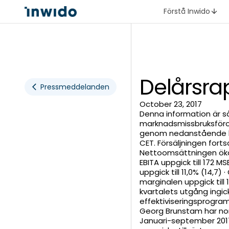
Förstå Inwido
Delårsra
Pressmeddelanden
October 23, 2017
Denna information är så
marknadsmissbruksföro
genom nedanstående kon
CET. Försäljningen forts
Nettoomsättningen ökade
EBITA uppgick till 172 
uppgick till 11,0% (14,7)
marginalen uppgick till 1
kvartalets utgång ingic
effektiviseringsprogram
Georg Brunstam har nom
Januari-september 2017