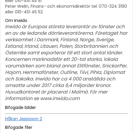
eller 010-451 45 51
Peter Welin, Finans- och ekonomidirektör tel. 070-324 3190
eller 010-451 45 52
Om Inwido
Inwido är Europas största leverantör av fönster och
en av de ledande dörrleverantörerna. Företaget har
verksamhet i Danmark, Finland, Norge, Sverige,
Estland, Irland, Litauen, Polen, Storbritannien och
Österrike samt exporterar till ett stort antal länder.
Koncernen marknadsför ett 20-tal starka, lokala
varumärken som bland annat Elitfönster, SnickarPer,
Hajom, Hemmafönster, Outline, Tiivi, Pihla, Diplomat
och Sokolka. Inwido har ca 4 000 anställda och
omsatte under 2017 cirka 6,4 miljarder kronor.
Huvudkontoret är placerat i Malmö. För mer
information se www.inwido.com
Bifogade bilder
Håkan Jeppsson 2
Bifogade filer