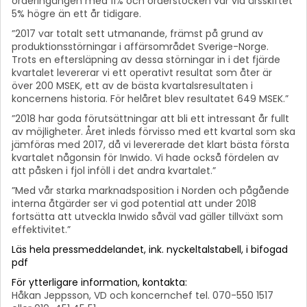
orderingången med 11% och orderstocken var vid årsskiftet
5% högre än ett år tidigare.
”2017 var totalt sett utmanande, främst på grund av
produktionsstörningar i affärsområdet Sverige-Norge.
Trots en eftersläpning av dessa störningar in i det fjärde
kvartalet levererar vi ett operativt resultat som åter är
över 200 MSEK, ett av de bästa kvartalsresultaten i
koncernens historia. För helåret blev resultatet 649 MSEK.”
”2018 har goda förutsättningar att bli ett intressant år fullt
av möjligheter. Året inleds förvisso med ett kvartal som ska
jämföras med 2017, då vi levererade det klart bästa första
kvartalet någonsin för Inwido. Vi hade också fördelen av
att påsken i fjol inföll i det andra kvartalet.”
”Med vår starka marknadsposition i Norden och pågående
interna åtgärder ser vi god potential att under 2018
fortsätta att utveckla Inwido såväl vad gäller tillväxt som
effektivitet.”
Läs hela pressmeddelandet, ink. nyckeltalstabell, i bifogad
pdf
För ytterligare information, kontakta:
Håkan Jeppsson, VD och koncernchef tel. 070-550 1517