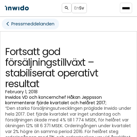
En
Sv
Pressmeddelanden
Fortsatt god
försäljningstillväxt –
stabiliserat operativt
resultat
February 1, 2018
Inwidos VD och koncernchef Håkan Jeppsson
kommenterar fjärde kvartalet och helåret 2017;
“Den starka försäljningsutvecklingen präglade Inwido under
hela 2017. Det fjärde kvartalet var inget undantag och
försäljningen ökade med 4% till 1 774 MSEK, för helåret var
ökningen 12% till 6 371 MSEK. Orderingången under kvartalet
var 2% högre än samma period 2016. För helåret steg