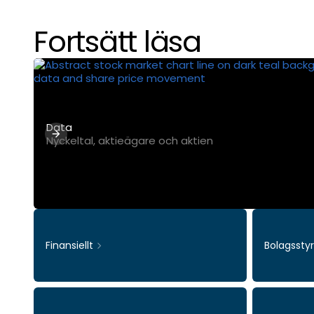
Fortsätt läsa
Data
Nyckeltal, aktieägare och aktien
Finansiellt
Bolagssty