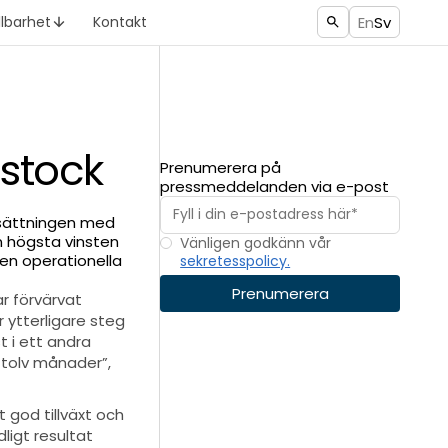
En
Sv
llbarhet
Kontakt
rstock
Prenumerera på
pressmeddelanden via e-post
omsättningen med
en högsta vinsten
Vänligen godkänn vår
Den operationella
sekretesspolicy.
ar förvärvat
r ytterligare steg
t i ett andra
e tolv månader”,
god tillväxt och
ligt resultat