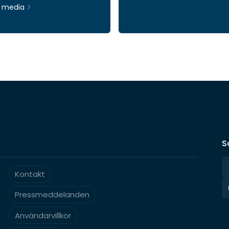
& media
Ticker: INWI
S
Kontakt
Pressmeddelanden
Användarvillkor