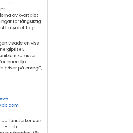
at både
ar.
erna av kvartalet,
ngar för långsiktig
riskt mycket hög
gen visade en viss
ergipriser,
onibla inkomster
ör innemiljö
e priser på energi”,
.com
wido.com
ande fönsterkoncern
ter- och
vna marknaden, för