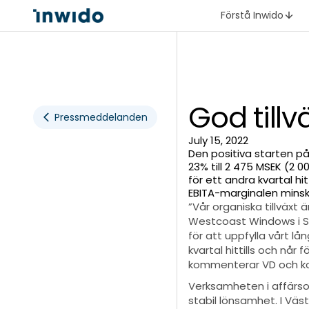
Förstå Inwido
God tillv
Pressmeddelanden
July 15, 2022
Den positiva starten på
23% till 2 475 MSEK (2 
för ett andra kvartal h
EBITA-marginalen minska
”Vår organiska tillväxt 
Westcoast Windows i Sve
för att uppfylla vårt lån
kvartal hittills och når
kommenterar VD och ko
Verksamheten i affärso
stabil lönsamhet. I Vä