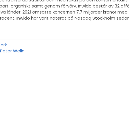
llbart, organiskt samt genom förvärv.
Inwido består av 32 af
 elva länder. 2021 omsatte koncernen 7,7 miljarder kronor med
 procent. Inwido har varit noterat på Nasdaq Stockholm seda
ark
 Peter Welin