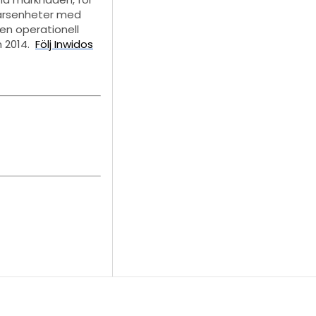
färsenheter med
 en operationell
n 2014.
Följ Inwidos