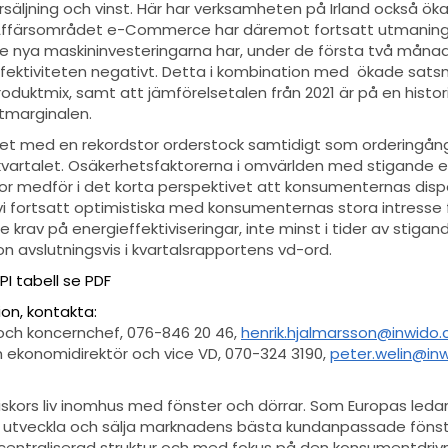
säljning och vinst. Här har verksamheten på Irland också ök
 Affärsområdet e-Commerce har däremot fortsatt utmaning
 nya maskininvesteringarna har, under de första två månad
fektiviteten negativt. Detta i kombination med ökade satsni
roduktmix, samt att jämförelsetalen från 2021 är på en histo
stmarginalen.
rtalet med en rekordstor orderstock samtidigt som orderingån
kvartalet. Osäkerhetsfaktorerna i omvärlden med stigande en
tor medför i det korta perspektivet att konsumenternas disp
 vi fortsatt optimistiska med konsumenternas stora intresse f
rav på energieffektiviseringar, inte minst i tider av stigand
on avslutningsvis i kvartalsrapportens vd-ord.
I tabell se PDF
ion, kontakta:
och koncernchef
,
076-846 20 46,
henrik.hjalmarsson@inwido
h ekonomidirektör och vice VD, 070-324 3190,
peter.welin@in
iskors liv inomhus med fönster och dörrar. Som Europas led
tt utveckla och sälja marknadens bästa kundanpassade föns
decentraliserad struktur och med fokus på den konsumentdri