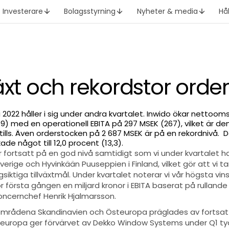
Investerare
Bolagsstyrning
Nyheter & media
Hå
äxt och rekordstor orde
 2022 håller i sig under andra kvartalet. Inwido ökar netto
009) med en operationell EBITA på 297 MSEK (267), vilket är d
ittills. Även orderstocken på 2 687 MSEK är på en rekordnivå. 
de något till 12,0 procent (13,3).
är fortsatt på en god nivå samtidigt som vi under kvartalet h
rige och Hyvinkään Puuseppien i Finland, vilket gör att vi ta
gsiktiga tillväxtmål. Under kvartalet noterar vi vår högsta vins
 för första gången en miljard kronor i EBITA baserat på rulland
ncernchef Henrik Hjalmarsson.
mrådena Skandinavien och Östeuropa präglades av fortsatt 
steuropa ger förvärvet av Dekko Window Systems under Q1 tyd