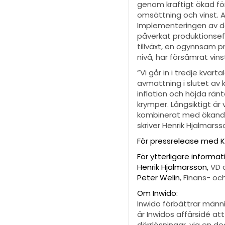
genom kraftigt ökad för
omsättning och vinst.
Implementeringen av de
påverkat produktionsef
tillväxt, en ogynnsam p
nivå, har försämrat vin
”Vi går in i tredje kva
avmattning i slutet av 
inflation och höjda rän
krymper. Långsiktigt är
kombinerat med ökande k
skriver Henrik Hjalmarss
För pressrelease med KP
För ytterligare informat
Henrik Hjalmarsson,
VD 
Peter Welin
, Finans- oc
Om Inwido:
Inwido förbättrar männ
är Inwidos affärsidé a
dörrlösningar, via en 