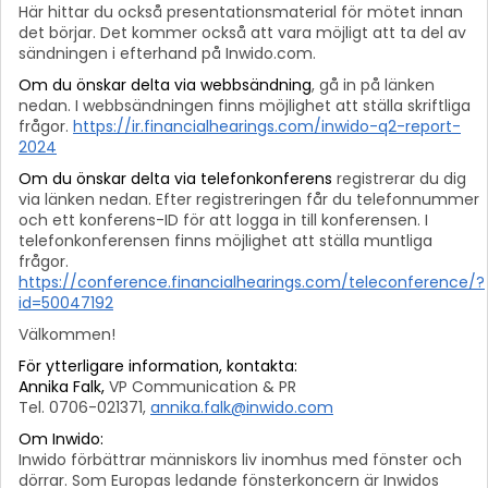
Här hittar du också presentationsmaterial för mötet innan
det börjar. Det kommer också att vara möjligt att ta del av
sändningen i efterhand på Inwido.com.
Om du önskar delta via webbsändning
, gå in på länken
nedan. I webbsändningen finns möjlighet att ställa skriftliga
frågor.
https://ir.financialhearings.com/inwido-q2-report-
2024
Om du önskar delta via telefonkonferens
registrerar du dig
via länken nedan. Efter registreringen får du telefonnummer
och ett konferens-ID för att logga in till konferensen. I
telefonkonferensen finns möjlighet att ställa muntliga
frågor.
https://conference.financialhearings.com/teleconference/?
id=50047192
Välkommen!
För ytterligare information, kontakta:
Annika Falk,
VP Communication & PR
Tel. 0706-021371,
annika.falk@inwido.com
Om Inwido:
Inwido förbättrar människors liv inomhus med fönster och
dörrar. Som Europas ledande fönsterkoncern är Inwidos