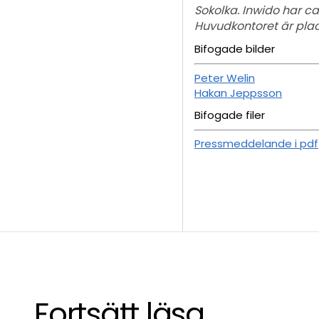
Sokolka. Inwido har ca
Huvudkontoret är plac
Bifogade bilder
Peter Welin
Hakan Jeppsson
Bifogade filer
Pressmeddelande i pdf
Fortsätt läsa