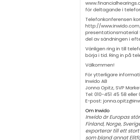
www.financialhearings.c
för deltagande i telef
Telefonkonferensen kom
http://www.inwido.com/
presentationsmaterial 
del av sändningen i e
Vänligen ring in till te
börja i
tid. Ring in på 
Välkommen!
För ytterligare informat
Inwido AB
Jonna Opitz, SVP Mark
Tel: 010-451 45 58 eller 
E-post: jonna.opitz@in
Om Inwido
Inwido är Europas stö
Finland, Norge, Sverige
exporterar till ett st
som bland annat Elitfö