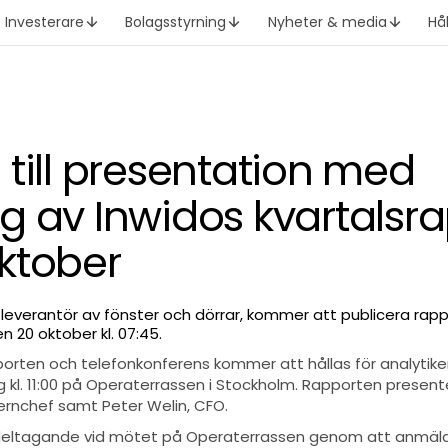
Investerare
Bolagsstyrning
Nyheter & media
Hå
 till presentation med
g av Inwidos kvartalsr
ktober
 leverantör av fönster och dörrar, kommer att publicera rap
en 20 oktober kl. 07:45.
porten och telefonkonferens kommer att hållas för analytike
kl. 11:00 på Operaterrassen i Stockholm. Rapporten presen
rnchef samt Peter Welin, CFO.
deltagande vid mötet på Operaterrassen genom att anmäla