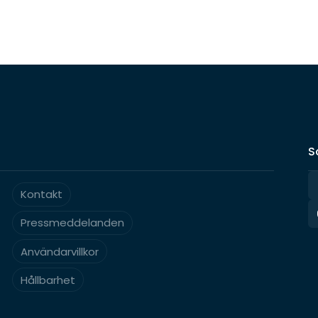
Ticker: INWI
S
Kontakt
Pressmeddelanden
Användarvillkor
Hållbarhet