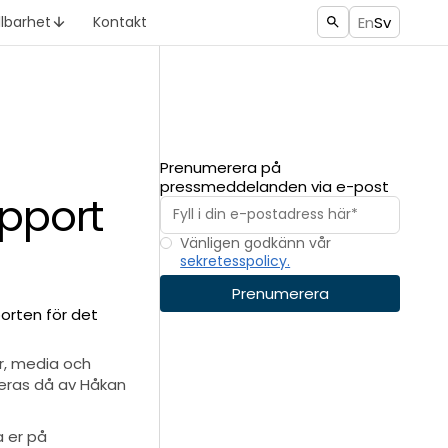
En
Sv
llbarhet
Kontakt
Prenumerera på
pressmeddelanden via e-post
apport
Vänligen godkänn vår
sekretesspolicy.
porten för det
r, media och
teras då av Håkan
 er på