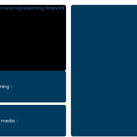
rning
& media