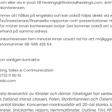
om eller via e-post till hearings@financialhearings.com. An
onkonferensen.
mer att hållas på engelska och kan också följas direkt via
sv/investerare/finansiella-rapporter-och-presentationer. H
för mötet innan konferensen börjar. Det kommer också att va
fterhand på samma adress.
lefonkonferensen fem minuter innan utsatt tid för att möjligg
telefonnummer 08-566 426 64.
ion vänligen kontakta:
eting, Sales & Communication
0722 11 90 10
wido.com
rsta leverantör av fönster och dörrar. Företaget har ver
, Estland, Irland, Litauen, Polen, Storbritannien och Öster
ort antal länder. Koncernen marknadsför ett 20-tal starka,
nster, SnickarPer, Hajom, Hemmafönster, Outline, Tiivi, Pi