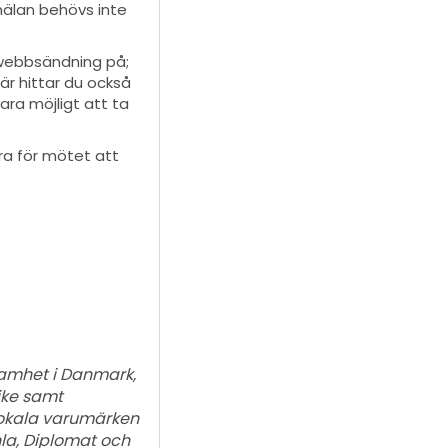
mälan behövs inte
 webbsändning på;
är hittar du också
ra möjligt att ta
öra för mötet att
ksamhet i Danmark,
rike samt
 lokala varumärken
hla, Diplomat och