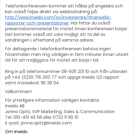
Telefonkonferensen kommer att hållas på engelska och
kan också följas direkt via webbsändning på;
http://www.inwido.com/sv/investerare/finansiella-
rapporter-och-presentationer
. Här hittar du också
presentationsmaterial för mötet innan konferensen börjar.
Det kommer också att vara möjligt att ta del av
sändningen i efterhand på samma adress.
För deltagande i telefonkonferensen behövs ingen
föranmälan men ring vänligen in fem minuter innan utsatt
tid för att möjliggöra för mötet att börja i tid.
Ring in på telefonnummer 08-505 201 10 och från utlandet
på +44 (0)20 716 200 77 och uppge Inwido Q2 rapport
samt möteskod: 95 38 04.
Välkommen!
För ytterligare information vänligen kontakta:
Inwido AB
Jonna Opitz, SVP Marketing, Sales & Communication
Tel: 010-451 45 58 eller 0722 11 90 10
E-post: jonna.opitz@inwido.com
Om Inwido