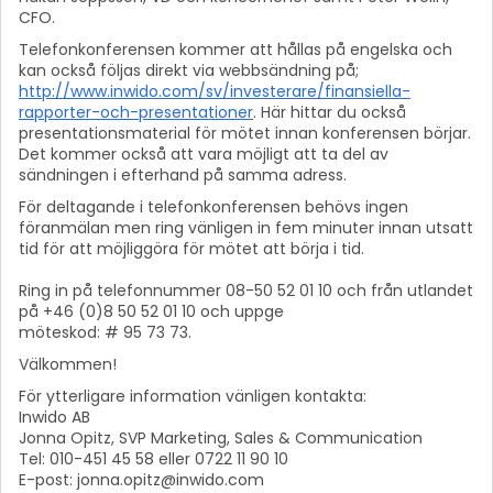
CFO.
Telefonkonferensen kommer att hållas på engelska och
kan också följas direkt via webbsändning på;
http://www.inwido.com/sv/investerare/finansiella-
rapporter-och-presentationer
. Här hittar du också
presentationsmaterial för mötet innan konferensen börjar.
Det kommer också att vara möjligt att ta del av
sändningen i efterhand på samma adress.
För deltagande i telefonkonferensen behövs ingen
föranmälan men ring vänligen in fem minuter innan utsatt
tid för att möjliggöra för mötet att börja i tid.
Ring in på telefonnummer 08-50 52 01 10 och från utlandet
på +46 (0)8 50 52 01 10 och uppge
möteskod: # 95 73 73.
Välkommen!
För ytterligare information vänligen kontakta:
Inwido AB
Jonna Opitz, SVP Marketing, Sales & Communication
Tel: 010-451 45 58 eller 0722 11 90 10
E-post: jonna.opitz@inwido.com