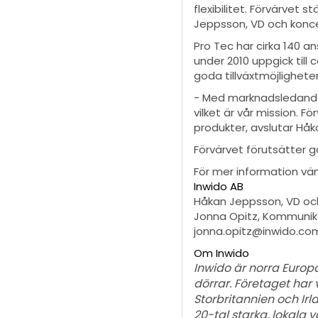
flexibilitet. Förvärvet
Jeppsson, VD och konce
Pro Tec har cirka 140 an
under 2010 uppgick till
goda tillväxtmöjligheter
- Med marknadsledande 
vilket är vår mission. F
produkter, avslutar Hå
Förvärvet förutsätter
För mer information vän
Inwido AB
Håkan Jeppsson, VD och
Jonna Opitz, Kommunikat
jonna.opitz@inwido.co
Om Inwido
Inwido är norra Europ
dörrar. Företaget har 
Storbritannien och Irl
20-tal starka, lokala 