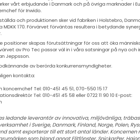
 stärker vårt erbjudande i Danmark och på övriga marknader i 
rnchef för Inwido.
ställda och produktionen sker vid fabriken i Holstebro, Danma
 ca MDKK 170. Förvärvet förväntas resultera i betydande syne
.
positioner skapas förutsättningar för oss att öka människo
örvärvet av Pro Tec passar väl in i våra satsningar på nya och 
kan Jeppsson.
 godkännande av berörda konkurrensmyndigheter.
ligen kontakta:
 koncernchef Tel: 010-451 45 51, 070-550 15 17
ionsdirektör Tel: 010-451 45 58 eller 0722 11 90 10 E-post:
m
as ledande leverantör av innovativa, miljövänliga, träba
verksamhet i Sverige, Danmark, Finland, Norge, Polen, Rys
and samt exporterar till ett stort antal länder. Koncernen
varumärken som bland annat Elitfönster, SnickarPer, Hajom, 