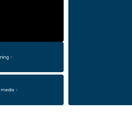
rning
& media
Ticker: INWI