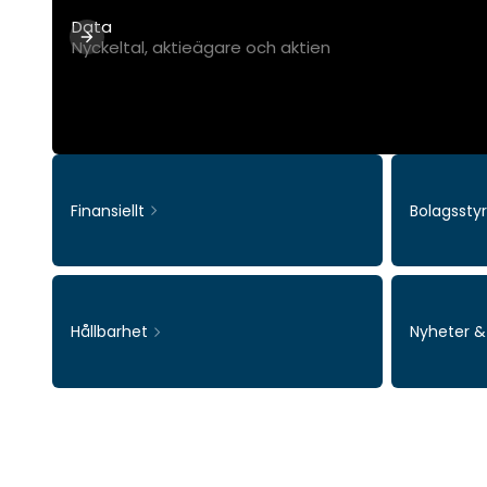
Data
Nyckeltal, aktieägare och aktien
Finansiellt
Bolagssty
Hållbarhet
Nyheter 