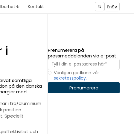
En
Sv
llbarhet
Kontakt
 i
Prenumerera på
pressmeddelanden via e-post
Vänligen godkänn vår
sekretesspolicy.
värvat samtliga
ition på den danska
nergier med
rar i trä/aluminium
k position
. Speciellt
gieffektivitet och