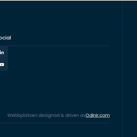
ocial
Webbplatsen designad & driven av
Odinir.com