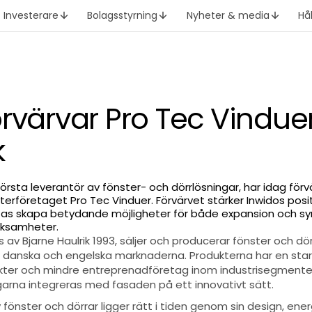
Investerare
Bolagsstyrning
Nyheter & media
Hå
rvärvar Pro Tec Vinduer
k
törsta leverantör av fönster- och dörrlösningar, har idag för
sterföretaget Pro Tec Vinduer. Förvärvet stärker Inwidos pos
as skapa betydande möjligheter för både expansion och sy
rksamheter.
av Bjarne Haulrik 1993, säljer och producerar fönster och dör
de danska och engelska marknaderna. Produkterna har en star
tekter och mindre entreprenadföretag inom industrisegmentet
ngarna integreras med fasaden på ett innovativt sätt.
fönster och dörrar ligger rätt i tiden genom sin design, ener