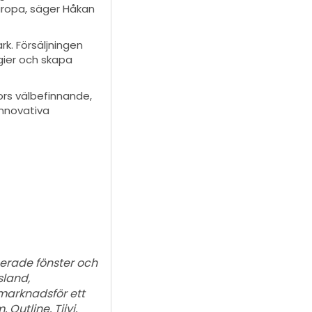
Europa, säger Håkan
rk. Försäljningen
rgier och skapa
rs välbefinnande,
innovativa
serade fönster och
sland,
 marknadsför ett
Outline, Tiivi,