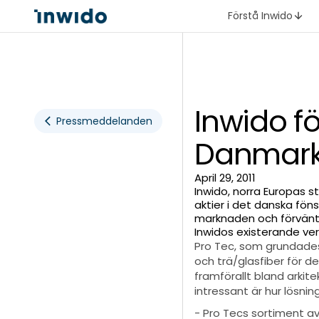
Förstå Inwido
Inwido fö
Pressmeddelanden
Danmar
April 29, 2011
Inwido, norra Europas s
aktier i det danska fön
marknaden och förvänt
Inwidos existerande ve
Pro Tec, som grundades 
och trä/glasfiber för 
framförallt bland arki
intressant är hur lösni
- Pro Tecs sortiment av 