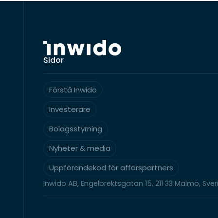
Sidor
Förstå Inwido
Investerare
Bolagsstyrning
Nyheter & media
Uppförandekod för affärspartners
Inwido AB, Engelbrektsgatan 15, 211 33 Malmö, Sver