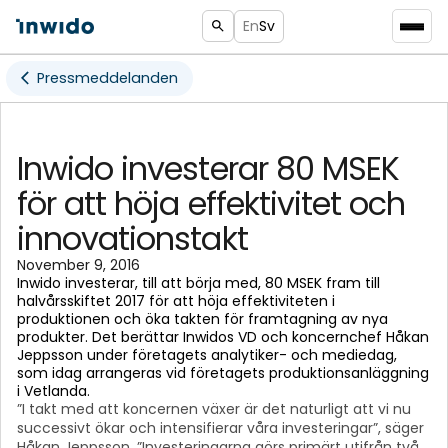
En
Sv
Pressmeddelanden
Inwido investerar 80 MSEK
för att höja effektivitet och
innovationstakt
November 9, 2016
Inwido investerar, till att börja med, 80 MSEK fram till
halvårsskiftet 2017 för att höja effektiviteten i
produktionen och öka takten för framtagning av nya
produkter. Det berättar Inwidos VD och koncernchef Håkan
Jeppsson under företagets analytiker- och mediedag,
som idag arrangeras vid företagets produktionsanläggning
i Vetlanda.
”I takt med att koncernen växer är det naturligt att vi nu
successivt ökar och intensifierar våra investeringar”, säger
Håkan Jeppsson. ”Investeringarna görs primärt utifrån två