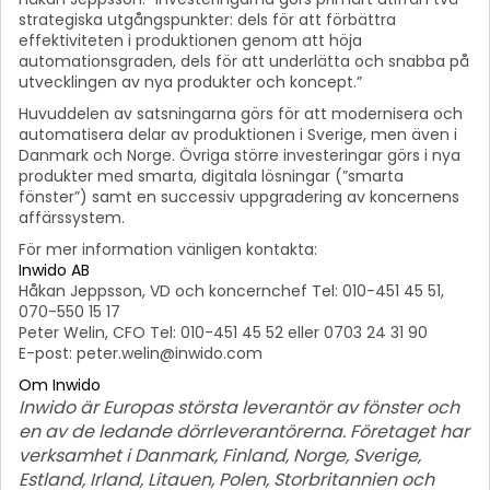
strategiska utgångspunkter: dels för att förbättra
effektiviteten i produktionen genom att höja
automationsgraden, dels för att underlätta och snabba på
utvecklingen av nya produkter och koncept.”
Huvuddelen av satsningarna görs för att modernisera och
automatisera delar av produktionen i Sverige, men även i
Danmark och Norge. Övriga större investeringar görs i nya
produkter med smarta, digitala lösningar (”smarta
fönster”) samt en successiv uppgradering av koncernens
affärssystem.
För mer information vänligen kontakta:
Inwido AB
Håkan Jeppsson, VD och koncernchef Tel: 010-451 45 51,
070-550 15 17
Peter Welin, CFO Tel: 010-451 45 52 eller 0703 24 31 90
E-post: peter.welin@inwido.com
Om Inwido
Inwido är Europas största leverantör av fönster och
en av de ledande dörrleverantörerna. Företaget har
verksamhet i Danmark, Finland, Norge, Sverige,
Estland, Irland, Litauen, Polen, Storbritannien och