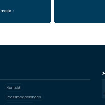
& media
Ticker: INWI
S
Kontakt
Pressmeddelanden