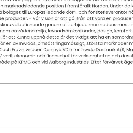
 en marknadsledande position i framförallt Norden. Under d
 bolaget till Europas ledande dörr- och fönsterleverantör nä
de produkter. - Vår vision är att gå ifrån att vara en produce
nniskors välbefinnande genom att erbjuda marknadens mest i
 inom områdena miljö, levnadsomkostnader, design, komfort
För att kunna uppnå detta är det viktigt att ha en samordn
k är en av Inwidos, omsättningsmässigt, största marknader
K och Frovin vinduer. Den nye VD:n för Inwido Danmark A/S, 
7 varit ekonomi- och finanschef för verksamheten och dess
åde på KPMG och vid Aalborg Industries. Efter förvärvet äge