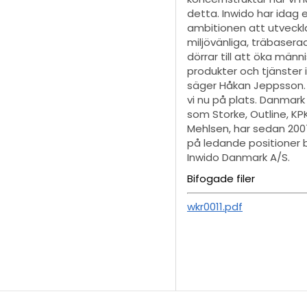
detta. Inwido har idag
ambitionen att utveckla
miljövänliga, träbasera
dörrar till att öka mä
produkter och tjänster
säger Håkan Jeppsson. 
vi nu på plats. Danmar
som Storke, Outline, KP
Mehlsen, har sedan 200
på ledande positioner b
Inwido Danmark A/S.
Bifogade filer
wkr0011.pdf