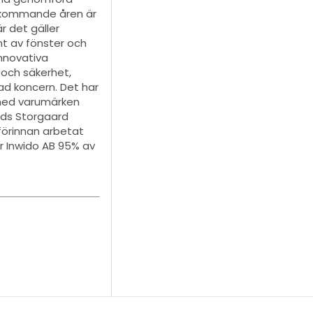
e kommande åren är
r det gäller
nt av fönster och
nnovativa
 och säkerhet,
ad koncern. Det har
 med varumärken
Mads Storgaard
förinnan arbetat
r Inwido AB 95% av