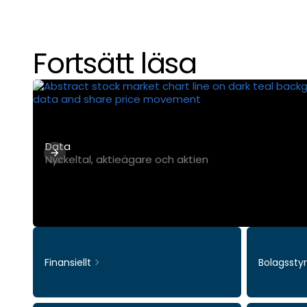
Fortsätt läsa
Data
Nyckeltal, aktieägare och aktien
Finansiellt
Bolagssty