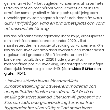
ge mer än vi tar” vilket vägleder koncernens affärsenheter
i strävan mot en mer hållbar värld. Arbetet delas in i tre
områden som styr såväl mätning och uppföljning som
vara
utvecklingen av satsningarna framåt och dessa är:
aktiv i miljöfrågor, vara en bra arbetsplats och vara
ett ansvarsfullt företag.
Inwidos hållbarhetsengagemang inom miljö, arbetsplatser
och samhällen accelererades under 2020, vilket
manifesterades i en positiv utveckling av koncernens KPIer.
Inwido har utvecklat ambitiösa nyckeltal och mäter dessa
regelbundet i gruppens 28 affärsenheter och för
koncernen totalt. Under 2020 hade sju av åtta
mätområden positiv utveckling, undantaget var en något
ökad sjukfrånvaro p.g.a. covid-19.
(Se Inwidos 8 KPIer och
grafer i PDF).
- Inwidos största insats för samhällets
klimatomställning är att leverera moderna och
energieffektiva fönster och dörrar. Det är så vi
enskilt gör störst skillnad. Eftersom 40 procent* av
EU:s samlade energianvändning kommer från
byggnader har vi en viktig roll att spela inom