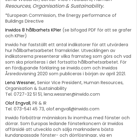
Resources, Organisation & Sustainability.
*European Commission, the Energy performance of
Buildings Directive
Inwidos 8 hållbarhets KPIer
(se bifogad PDF för att se grafer
och KPIer)
Inwido har fastställt ett antal indikatorer för att utvärdera
hur hållbarhetsarbetet framskrider. Utvecklingen av
indikatorerna presenterar vilka framsteg som görs och vad
som ska prioriteras i det fortsatta hållbarhetsarbetet. För
en fördjupande förklaring se inwido.com och Inwidos
Årsredovisning 2020 som publiceras i början av april 2021.
Lena Wessner,
Senior Vice President, Human Resources,
Organisation & Sustainability
Tel. 0727-32 51 51,
lena.wessner@inwido.com
Olof Engvall,
PR & IR
Tel. 073-541 45 73,
olof.engvall@inwido.com
Inwido förbättrar människors liv inomhus med fönster och
dörrar. Som Europas ledande fönsterkoncern är Inwidos
affärsidé att utveckla och sälja marknadens bästa
kundanpassade fönster- och dörrlösningar, via en