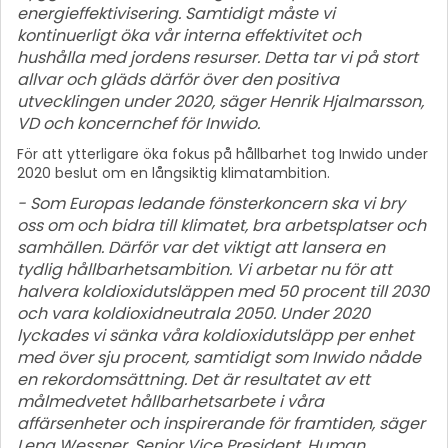
energieffektivisering. Samtidigt måste vi
kontinuerligt öka vår interna effektivitet och
hushålla med jordens resurser. Detta tar vi på stort
allvar och gläds därför över den positiva
utvecklingen under 2020, säger Henrik Hjalmarsson,
VD och koncernchef för Inwido.
För att ytterligare öka fokus på hållbarhet tog Inwido under
2020 beslut om en långsiktig klimatambition.
- Som Europas ledande fönsterkoncern ska vi bry
oss om och bidra till klimatet, bra arbetsplatser och
samhällen. Därför var det viktigt att lansera en
tydlig hållbarhetsambition. Vi arbetar nu för att
halvera koldioxidutsläppen med 50 procent till 2030
och vara koldioxidneutrala 2050. Under 2020
lyckades vi sänka våra koldioxidutsläpp per enhet
med över sju procent, samtidigt som Inwido nådde
en rekordomsättning. Det är resultatet av ett
målmedvetet hållbarhetsarbete i våra
affärsenheter och inspirerande för framtiden, säger
Lena Wessner, Senior Vice President, Human