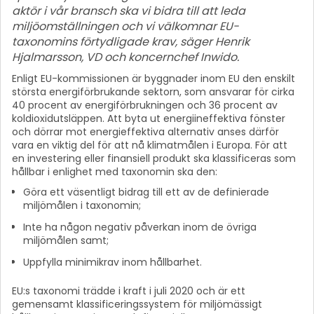
aktör i vår bransch ska vi bidra till att leda
miljöomställningen och vi välkomnar EU-
taxonomins förtydligade krav, säger Henrik
Hjalmarsson, VD och koncernchef Inwido.
Enligt EU-kommissionen är byggnader inom EU den enskilt
största energiförbrukande sektorn, som ansvarar för cirka
40 procent av energiförbrukningen och 36 procent av
koldioxidutsläppen. Att byta ut energiineffektiva fönster
och dörrar mot energieffektiva alternativ anses därför
vara en viktig del för att nå klimatmålen i Europa. För att
en investering eller finansiell produkt ska klassificeras som
hållbar i enlighet med taxonomin ska den:
Göra ett väsentligt bidrag till ett av de definierade
miljömålen i taxonomin;
Inte ha någon negativ påverkan inom de övriga
miljömålen samt;
Uppfylla minimikrav inom hållbarhet.
EU:s taxonomi trädde i kraft i juli 2020 och är ett
gemensamt klassificeringssystem för miljömässigt