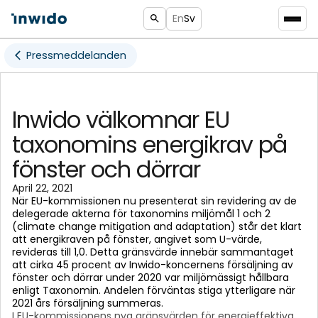
En
Sv
Pressmeddelanden
Inwido välkomnar EU
taxonomins energikrav på
fönster och dörrar
April 22, 2021
När EU-kommissionen nu presenterat sin revidering av de
delegerade akterna för taxonomins miljömål 1 och 2
(climate change mitigation and adaptation) står det klart
att energikraven på fönster, angivet som U-värde,
revideras till 1,0. Detta gränsvärde innebär sammantaget
att cirka 45 procent av Inwido-koncernens försäljning av
fönster och dörrar under 2020 var miljömässigt hållbara
enligt Taxonomin. Andelen förväntas stiga ytterligare när
2021 års försäljning summeras.
I EU-kommissionens nya gränsvärden för energieffektiva