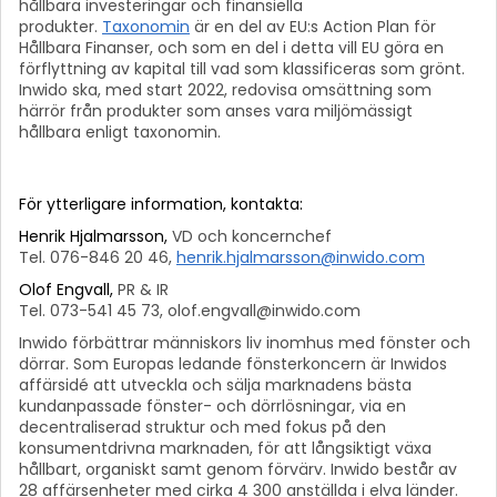
hållbara investeringar och finansiella
produkter.
Taxonomin
är en del av EU:s Action Plan för
Hållbara Finanser, och som en del i detta vill EU göra en
förflyttning av kapital till vad som klassificeras som grönt.
Inwido ska, med start 2022, redovisa omsättning som
härrör från produkter som anses vara miljömässigt
hållbara enligt taxonomin.
För ytterligare information, kontakta:
Henrik Hjalmarsson,
VD och koncernchef
Tel. 076-846 20 46,
henrik.hjalmarsson@inwido.com
Olof Engvall,
PR & IR
Tel. 073-541 45 73, olof.engvall@inwido.com
Inwido förbättrar människors liv inomhus med fönster och
dörrar. Som Europas ledande fönsterkoncern är Inwidos
affärsidé att utveckla och sälja marknadens bästa
kundanpassade fönster- och dörrlösningar, via en
decentraliserad struktur och med fokus på den
konsumentdrivna marknaden, för att långsiktigt växa
hållbart, organiskt samt genom förvärv.
Inwido består av
28 affärsenheter med cirka 4 300 anställda i elva länder.