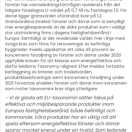
fönster har värmeledningsförmågan reviderats från det
tidigare föreslagna U-värdet på 0,7 till nu fastslagna 1,0. För
dörrar ligger gränsvärdet oförändrat kvar på 1,2.
Gränsvärdena innebär fönster och dörrar som är betydligt
mer energibesparande än de äldre produkter som i väldigt
stor utsträckning finns i dagens fastighetsbestånd i
Europa. Samtidigt är det reviderade värdet mer i linje med
övriga krav som finns för renoveringar av befintliga
byggnader. Inwido uppskattar att cirka 45 procent av
koncernens försäljning av fönster och dörrar under 2020
uppfyllde kraven för att klassas som energieffektiva och
därför bedöms Taxonomy-aligned. Efter Inwidos fortsatta
kartläggning av kriterier och tröskelvärden,
produktklassificeringar samt koncernens försäljning under
2021 förväntas andelen fönster och dörrar inom koncernen
som möter taxonomins krav stiga ytterligare.
- Vi är glada att EU-taxonomin sätter fokus på
effektiva och miljöbesparande produkter inom
Europas fastighetsbestånd, både befintligt och
kommande. Våra produkter har en viktig roll att
spela eftersom energieffektiva fönster och dörrar
sparar mycket energi under sin livstid. Som ledande