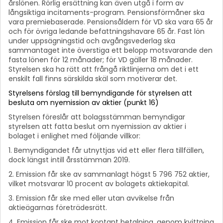
årslönen. Rörlig ersättning kan även utgå i form av
långsiktiga incitaments-program. Pensionsförmåner ska
vara premiebaserade. Pensionsåldern för VD ska vara 65 år
och för övriga ledande befattningshavare 65 år. Fast lön
under uppsägningstid och avgångsvederlag ska
sammantaget inte överstiga ett belopp motsvarande den
fasta lönen för 12 månader; för VD gäller 18 månader.
Styrelsen ska ha rätt att frångå riktlinjerna om det i ett
enskilt fall finns särskilda skäl som motiverar det.
Styrelsens förslag till bemyndigande för styrelsen att
besluta om nyemission av aktier (punkt 16)
Styrelsen föreslår att bolagsstämman bemyndigar
styrelsen att fatta beslut om nyemission av aktier i
bolaget i enlighet med följande villkor:
1. Bemyndigandet får utnyttjas vid ett eller flera tillfällen,
dock längst intill årsstämman 2019.
2. Emission får ske av sammanlagt högst 5 796 752 aktier,
vilket motsvarar 10 procent av bolagets aktiekapital.
3. Emission får ske med eller utan avvikelse från
aktieägarnas företrädesrätt.
4. Emission får ske mot kontant betalning, genom kvittning