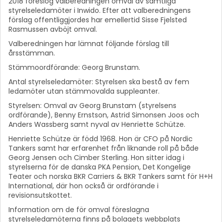
2018 föreslog valberedningen omval av samtliga
styrelseledamöter i Inwido. Efter att valberedningens
förslag offentliggjordes har emellertid Sisse Fjelsted
Rasmussen avböjt omval.
Valberedningen har lämnat följande förslag till
årsstämman.
Stämmoordförande: Georg Brunstam.
Antal styrelseledamöter: Styrelsen ska bestå av fem
ledamöter utan stämmovalda suppleanter.
Styrelsen: Omval av Georg Brunstam (styrelsens
ordförande), Benny Ernstson, Astrid Simonsen Joos och
Anders Wassberg samt nyval av Henriette Schütze.
Henriette Schütze är född 1968. Hon är CFO på Nordic
Tankers samt har erfarenhet från liknande roll på både
Georg Jensen och Cimber Sterling. Hon sitter idag i
styrelserna för de danska PKA Pension, Det Kongelige
Teater och norska BKR Carriers & BKR Tankers samt för H+H
International, där hon också är ordförande i
revisionsutskottet.
Information om de för omval föreslagna
styrelseledamöterna finns på bolagets webbplats