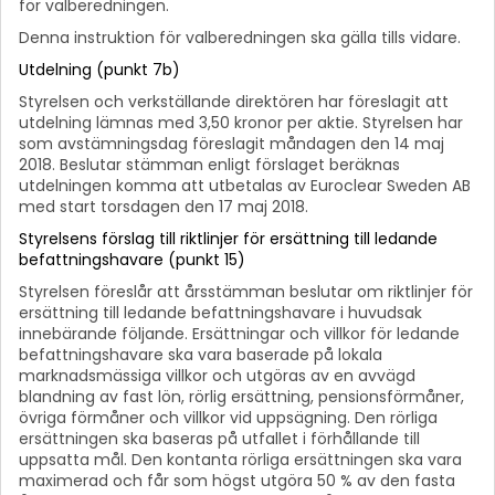
för valberedningen.
Denna instruktion för valberedningen ska gälla tills vidare.
Utdelning (punkt 7b)
Styrelsen och verkställande direktören har föreslagit att
utdelning lämnas med 3,50 kronor per aktie. Styrelsen har
som avstämningsdag föreslagit måndagen den 14 maj
2018. Beslutar stämman enligt förslaget beräknas
utdelningen komma att utbetalas av Euroclear Sweden AB
med start torsdagen den 17 maj 2018.
Styrelsens förslag till riktlinjer för ersättning till ledande
befattningshavare (punkt 15)
Styrelsen föreslår att årsstämman beslutar om riktlinjer för
ersättning till ledande befattningshavare i huvudsak
innebärande följande. Ersättningar och villkor för ledande
befattningshavare ska vara baserade på lokala
marknadsmässiga villkor och utgöras av en avvägd
blandning av fast lön, rörlig ersättning, pensionsförmåner,
övriga förmåner och villkor vid uppsägning. Den rörliga
ersättningen ska baseras på utfallet i förhållande till
uppsatta mål. Den kontanta rörliga ersättningen ska vara
maximerad och får som högst utgöra 50 % av den fasta