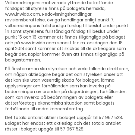
Valberedningens motiverade yttrande beträffande
förslaget till styrelse finns på bolagets hemsida,
www.inwido.com. Redovisningshandlingar,
revisionsberättelse, övriga handlingar enligt punkt 7,
valberedningens fullständiga förslag till beslut under punkt
14 samt styrelsens fullständiga förslag till beslut under
punkt 15 och 16 kommer att finnas tillgängliga på bolaget
och på www.inwido.com senast fr.o.m. onsdagen den 18
april 2018 samt kommer att skickas till de aktieägare som
begär det. Kopior kommer även att finnas tillgängliga på
bolagsstämman.
På årsstämman ska styrelsen och verkställande direktören,
om någon aktieägare begär det och styrelsen anser att
det kan ske utan väsentlig skada för bolaget, lämna
upplysningar om förhållanden som kan inverka på
bedömningen av ärenden på dagordningen, förhållanden
som kan inverka på bedömningen av bolagets eller
dotterföretags ekonomiska situation samt bolagets
förhållande till andra koncernföretag.
Det totala antalet aktier i bolaget uppgår till 57 967 528.
Bolaget har endast ett aktieslag och det totala antalet
röster i bolaget uppgår till 57 967 528.