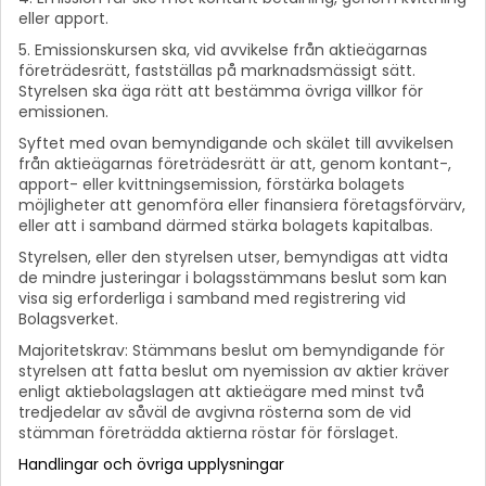
eller apport.
5. Emissionskursen ska, vid avvikelse från aktieägarnas
företrädesrätt, fastställas på marknadsmässigt sätt.
Styrelsen ska äga rätt att bestämma övriga villkor för
emissionen.
Syftet med ovan bemyndigande och skälet till avvikelsen
från aktieägarnas företrädesrätt är att, genom kontant-,
apport- eller kvittningsemission, förstärka bolagets
möjligheter att genomföra eller finansiera företagsförvärv,
eller att i samband därmed stärka bolagets kapitalbas.
Styrelsen, eller den styrelsen utser, bemyndigas att vidta
de mindre justeringar i bolagsstämmans beslut som kan
visa sig erforderliga i samband med registrering vid
Bolagsverket.
Majoritetskrav: Stämmans beslut om bemyndigande för
styrelsen att fatta beslut om nyemission av aktier kräver
enligt aktiebolagslagen att aktieägare med minst två
tredjedelar av såväl de avgivna rösterna som de vid
stämman företrädda aktierna röstar för förslaget.
Handlingar och övriga upplysningar