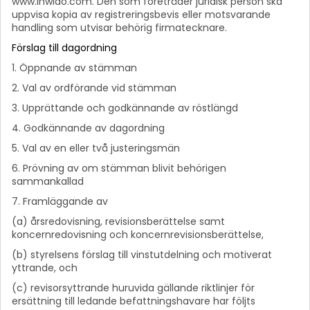
www.inwido.com. Den som företräder juridisk person ska
uppvisa kopia av registreringsbevis eller motsvarande
handling som utvisar behörig firmatecknare.
Förslag till dagordning
1. Öppnande av stämman
2. Val av ordförande vid stämman
3. Upprättande och godkännande av röstlängd
4. Godkännande av dagordning
5. Val av en eller två justeringsmän
6. Prövning av om stämman blivit behörigen
sammankallad
7. Framläggande av
(a) årsredovisning, revisionsberättelse samt
koncernredovisning och koncernrevisionsberättelse,
(b) styrelsens förslag till vinstutdelning och motiverat
yttrande, och
(c) revisorsyttrande huruvida gällande riktlinjer för
ersättning till ledande befattningshavare har följts