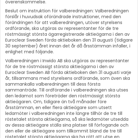
överenskommelse.
Beslut om instruktion för valberedningen: Valberedningen
förslår i huvudsak oförändrade instruktioner, med den
förändringen för att valberedningen, utöver styrelsens
ordförande, ska utgöras av representanter för de tre
röstmässigt största ägarregistrerade aktieägarna i den av
Euroclear Sweden förda aktieboken den 31 augusti (tidigare
30 september) året innan det år då årsstämman infaller, i
enlighet med följande.
Valberedningen i Inwido AB ska utgöras av representanter
för de tre röstmässigt största aktieägarna i den av
Euroclear Sweden AB förda aktieboken den 31 augusti varje
år, tillsammans med styrelsens ordförande, som även ska
sammankalla valberedningen till dess första
sammanträde. Till ordförande i valberedningen ska utses
den ledamot som företräder den röstmässigt största
aktieägaren. Om, tidigare än två månader före
årsstämman, en eller flera aktieägare som utsett
ledamöter i valberedningen inte längre tillhör de tre till
röstetalet största aktieägarna, så ska ledamöter utsedda
av dessa aktieägare ställa sina platser till förfogande och
den eller de aktieägare som tillkommit bland de tre till
röstetalet största aktieägarna ska ha rätt att utse en