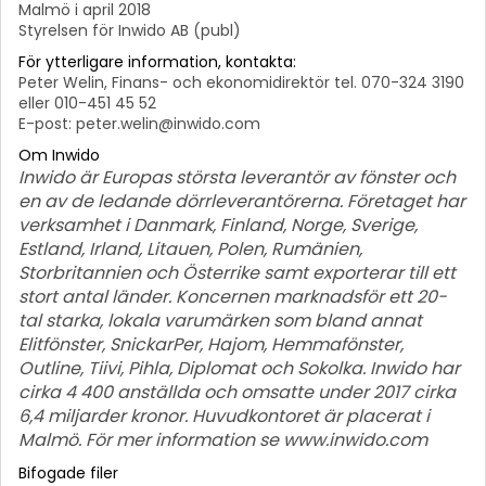
Malmö i april 2018
Styrelsen för Inwido AB (publ)
För ytterligare information, kontakta:
Peter Welin, Finans- och ekonomidirektör tel. 070-324 3190
eller 010-451 45 52
E-post: peter.welin@inwido.com
Om Inwido
Inwido är Europas största leverantör av fönster och
en av de ledande dörrleverantörerna. Företaget har
verksamhet i Danmark, Finland, Norge, Sverige,
Estland, Irland, Litauen, Polen, Rumänien,
Storbritannien och Österrike samt exporterar till ett
stort antal länder. Koncernen marknadsför ett 20-
tal starka, lokala varumärken som bland annat
Elitfönster, SnickarPer, Hajom, Hemmafönster,
Outline, Tiivi, Pihla, Diplomat och Sokolka. Inwido har
cirka 4 400 anställda och omsatte under 2017 cirka
6,4 miljarder kronor. Huvudkontoret är placerat i
Malmö. För mer information se www.inwido.com
Bifogade filer