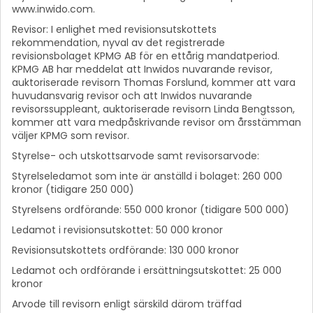
www.inwido.com.
Revisor: I enlighet med revisionsutskottets
rekommendation, nyval av det registrerade
revisionsbolaget KPMG AB för en ettårig mandatperiod.
KPMG AB har meddelat att Inwidos nuvarande revisor,
auktoriserade revisorn Thomas Forslund, kommer att vara
huvudansvarig revisor och att Inwidos nuvarande
revisorssuppleant, auktoriserade revisorn Linda Bengtsson,
kommer att vara medpåskrivande revisor om årsstämman
väljer KPMG som revisor.
Styrelse- och utskottsarvode samt revisorsarvode:
Styrelseledamot som inte är anställd i bolaget: 260 000
kronor (tidigare 250 000)
Styrelsens ordförande: 550 000 kronor (tidigare 500 000)
Ledamot i revisionsutskottet: 50 000 kronor
Revisionsutskottets ordförande: 130 000 kronor
Ledamot och ordförande i ersättningsutskottet: 25 000
kronor
Arvode till revisorn enligt särskild därom träffad