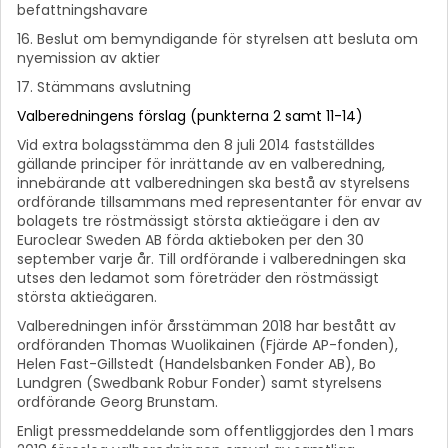
befattningshavare
16. Beslut om bemyndigande för styrelsen att besluta om
nyemission av aktier
17. Stämmans avslutning
Valberedningens förslag (punkterna 2 samt 11-14)
Vid extra bolagsstämma den 8 juli 2014 fastställdes
gällande principer för inrättande av en valberedning,
innebärande att valberedningen ska bestå av styrelsens
ordförande tillsammans med representanter för envar av
bolagets tre röstmässigt största aktieägare i den av
Euroclear Sweden AB förda aktieboken per den 30
september varje år. Till ordförande i valberedningen ska
utses den ledamot som företräder den röstmässigt
största aktieägaren.
Valberedningen inför årsstämman 2018 har bestått av
ordföranden Thomas Wuolikainen (Fjärde AP-fonden),
Helen Fast-Gillstedt (Handelsbanken Fonder AB), Bo
Lundgren (Swedbank Robur Fonder) samt styrelsens
ordförande Georg Brunstam.
Enligt pressmeddelande som offentliggjordes den 1 mars