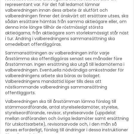
representant var. För det fall ledamot lämnar
valberedningen innan dess arbete är slutfört och
valberedningen finner det önskvärt att ersättare utses, ska
sådan ersättare hämtas från samma aktieägare eller, om
denna inte längre tillhör de röstmässigt största
aktieägarna, från aktieägare som storleksmässigt står näst
i tur. Ändring i valberedningens sammansättning ska
omedelbart offentliggöras.
Sammansättningen av valberedningen inför varje
årsstämma ska offentliggöras senast sex månader före
årsstämman. Ingen ersättning ska utgå till ledamöterna i
valberedningen. Eventuella nödvändiga omkostnader för
valberedningens arbete ska bäras av bolaget.
Valberedningens mandattid löper tills dess att
nästkommande valberednings sammansättning
offentliggjorts.
Valberedningen ska till årsstämman lämna förslag till
stämmoordförande, antal styrelseledamöter, styrelse,
styrelseordförande, revisor, styrelsearvode (uppdelat
mellan ordföranden och övriga ledamöter samt ersättning
för utskottsarbete), revisorsarvode och, i den mån så
anses erforderligt, förslag till ändringar i dessa instruktioner