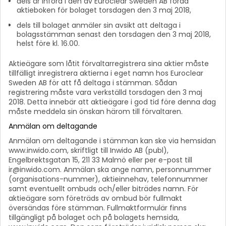
dels är införd i den av Euroclear Sweden AB förda
aktieboken för bolaget torsdagen den 3 maj 2018,
dels till bolaget anmäler sin avsikt att deltaga i
bolagsstämman senast den torsdagen den 3 maj 2018,
helst före kl. 16.00.
Aktieägare som låtit förvaltarregistrera sina aktier måste
tillfälligt inregistrera aktierna i eget namn hos Euroclear
Sweden AB för att få deltaga i stämman. Sådan
registrering måste vara verkställd torsdagen den 3 maj
2018. Detta innebär att aktieägare i god tid före denna dag
måste meddela sin önskan härom till förvaltaren.
Anmälan om deltagande
Anmälan om deltagande i stämman kan ske via hemsidan
www.inwido.com, skriftligt till Inwido AB (publ),
Engelbrektsgatan 15, 211 33 Malmö eller per e-post till
ir@inwido.com. Anmälan ska ange namn, personnummer
(organisations-nummer), aktieinnehav, telefonnummer
samt eventuellt ombuds och/eller biträdes namn. För
aktieägare som företräds av ombud bör fullmakt
översändas före stämman. Fullmaktformulär finns
tillgängligt på bolaget och på bolagets hemsida,