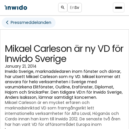
En
Sv
Pressmeddelanden
Mikael Carleson är ny VD för
Inwido Sverige
January 21, 2014
Inwido Sverige, marknadsledaren inom fönster och dörrar,
har utsett Mikael Carleson som ny VD. Mikael kommer att
ansvara för hela verksamheten i Sverige med
varumärkena Elitfönster, Outline, Erafönster, Diplomat,
Hajom och SnickarPer. Den tidigare VD:n för Inwido Sverige,
Anders Isaksson, lämnar samtidigt koncernen.
Mikael Carleson är en mycket erfaren och
marknadsinriktad VD som framgångsrikt lett
internationella verksamheter för Alfa Laval, Höganäs och
Cardo innan han kom till Inwido 2012. De senaste två åren
har han varit VD för affärsområdet Europa inom