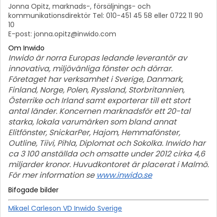
Jonna Opitz, marknads-, försäljnings- och
kommunikationsdirektör Tel: 010-451 45 58 eller 0722 11 90
10
E-post: jonna.opitz@inwido.com
Om Inwido
Inwido är norra Europas ledande leverantör av
innovativa, miljövänliga fönster och dörrar.
Företaget har verksamhet i Sverige, Danmark,
Finland, Norge, Polen, Ryssland, Storbritannien,
Österrike och Irland samt exporterar till ett stort
antal länder. Koncernen marknadsför ett 20-tal
starka, lokala varumärken som bland annat
Elitfönster, SnickarPer, Hajom, Hemmafönster,
Outline, Tiivi, Pihla, Diplomat och Sokolka. Inwido har
ca 3 100 anställda och omsatte under 2012 cirka 4,6
miljarder kronor. Huvudkontoret är placerat i Malmö.
För mer information se
www.inwido.se
Bifogade bilder
Mikael Carleson VD Inwido Sverige