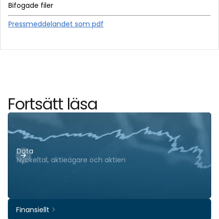
Bifogade filer
Pressmeddelandet som pdf
Fortsätt läsa
Data
Nyckeltal, aktieägare och aktien
Finansiellt