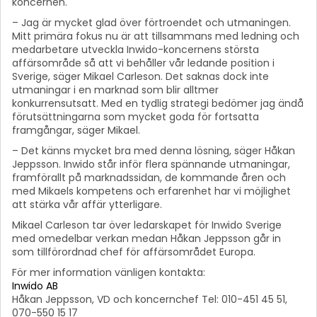
koncernen.
– Jag är mycket glad över förtroendet och utmaningen.
Mitt primära fokus nu är att tillsammans med ledning och
medarbetare utveckla Inwido-koncernens största
affärsområde så att vi behåller vår ledande position i
Sverige, säger Mikael Carleson. Det saknas dock inte
utmaningar i en marknad som blir alltmer
konkurrensutsatt. Med en tydlig strategi bedömer jag ändå
förutsättningarna som mycket goda för fortsatta
framgångar, säger Mikael.
– Det känns mycket bra med denna lösning, säger Håkan
Jeppsson. Inwido står inför flera spännande utmaningar,
framförallt på marknadssidan, de kommande åren och
med Mikaels kompetens och erfarenhet har vi möjlighet
att stärka vår affär ytterligare.
Mikael Carleson tar över ledarskapet för Inwido Sverige
med omedelbar verkan medan Håkan Jeppsson går in
som tillförordnad chef för affärsområdet Europa.
För mer information vänligen kontakta:
Inwido AB
Håkan Jeppsson, VD och koncernchef Tel: 010-451 45 51,
070-550 15 17