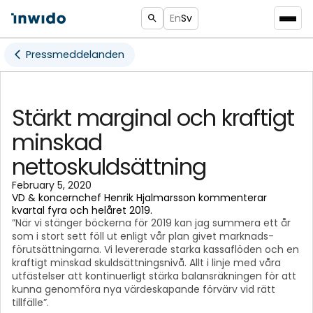
En
Sv
Pressmeddelanden
Stärkt marginal och kraftigt
minskad
nettoskuldsättning
February 5, 2020
VD & koncernchef Henrik Hjalmarsson kommenterar
kvartal fyra och helåret 2019.
”När vi stänger böckerna för 2019 kan jag summera ett år
som i stort sett föll ut enligt vår plan givet marknads-
förutsättningarna. Vi levererade starka kassaflöden och en
kraftigt minskad skuldsättningsnivå. Allt i linje med våra
utfästelser att kontinuerligt stärka balansräkningen för att
kunna genomföra nya värdeskapande förvärv vid rätt
tillfälle”.