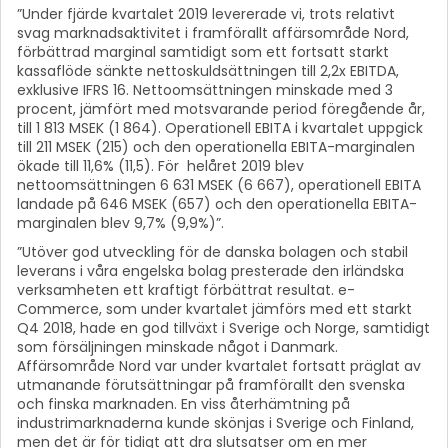
”Under fjärde kvartalet 2019 levererade vi, trots relativt
svag marknadsaktivitet i framförallt affärsområde Nord,
förbättrad marginal samtidigt som ett fortsatt starkt
kassaflöde sänkte nettoskuldsättningen till 2,2x EBITDA,
exklusive IFRS 16. Nettoomsättningen minskade med 3
procent, jämfört med motsvarande period föregående år,
till 1 813 MSEK (1 864). Operationell EBITA i kvartalet uppgick
till 211 MSEK (215) och den operationella EBITA-marginalen
ökade till 11,6% (11,5). För helåret 2019 blev
nettoomsättningen 6 631 MSEK (6 667), operationell EBITA
landade på 646 MSEK (657) och den operationella EBITA-
marginalen blev 9,7% (9,9%)”.
”Utöver god utveckling för de danska bolagen och stabil
leverans i våra engelska bolag presterade den irländska
verksamheten ett kraftigt förbättrat resultat. e-
Commerce, som under kvartalet jämförs med ett starkt
Q4 2018, hade en god tillväxt i Sverige och Norge, samtidigt
som försäljningen minskade något i Danmark.
Affärsområde Nord var under kvartalet fortsatt präglat av
utmanande förutsättningar på framförallt den svenska
och finska marknaden. En viss återhämtning på
industrimarknaderna kunde skönjas i Sverige och Finland,
men det är för tidigt att dra
slutsatser om en mer