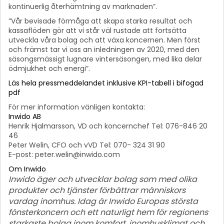
kontinuerlig återhämtning av marknaden”.
”Vår bevisade förmåga att skapa starka resultat och
kassaflöden gör att vi står väl rustade att fortsätta
utveckla våra bolag och att växa koncernen. Men först
och främst tar vi oss an inledningen av 2020, med den
säsongsmässigt lugnare vintersäsongen, med lika delar
ödmjukhet och energi”.
Läs hela pressmeddelandet inklusive KPI-tabell i bifogad
pdf
För mer information vänligen kontakta:
Inwido AB
Henrik Hjalmarsson, VD och koncernchef Tel: 076-846 20
46
Peter Welin, CFO och vVD Tel: 070- 324 31 90
E-post: peter.welin@inwido.com
Om Inwido
Inwido äger och utvecklar bolag som med olika
produkter och tjänster förbättrar människors
vardag inomhus. Idag är Inwido Europas största
fönsterkoncern och ett naturligt hem för regionens
starkaste bolag inom komfort, inomhusklimat och