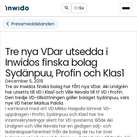
En
Sv
Pressmeddelanden
Tre nya VDar utsedda i
Inwidos finska bolag
Sydänpuu, Profin och Klas1
December 5, 2019
Tre av Inwidos finska bolag har fått nya VDar. Aki Lindgrén
har utsetts till VD i Klas1 och Ville Nevala till tf VD i Profin.
Den tredje VD-tillsättningen gäller bolaget Sydänpuu, vars
nye VD heter Markus Palola.
I samband med att VD Mikko Haapala lämnar VD-
uppdragen i Profin, Sydänpuu och Klas1 har tre
internrekryteringar skett för VD-posterna. Både Aki
Lindgren och Ville Nevala har en gedigen sälj- och
ledarskapserfarenhet från de bolag de nu tar över