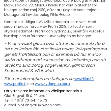
ledarskapet i. I bolaget Sydänpuu, dotterbolag till Profin, blir
Markus Palola VD. Markus Palola har varit platschef för
bolaget sedan maj 2019, efter att tidigare varit Project
Manager på Inwidos bolag Pihla Group.
Genom att tidigare VD Mikko Haapala, som varit med
sedan Inwidos förvärv av Profin 2018, fortsätter som
styrelseledamot i Profin och Sydänpuu, bibehålls värdefull
kunskap och erfarenhet i utvecklingen av bolagen.
- Vi är mycket glada över att kunna internrekrytera
tre nya ledare för våra finska bolag. Rekryteringarna
ger ett krafttillskott och är exempel på hur Inwido
aktivt arbetar med succession av ledarskap och att
utveckla sina bolag, säger Henrik Hjalmarsson,
Koncernchef & VD Inwido.
För mer information om bolagen se
www.klas1.fi
,
www.profin.fi
och
www.sydanpuu.com
För ytterligare information vänligen kontakta
Olof Engvall, IR & PR chef
Tel: + 46(0)73-541 45 73
e-mail: olof.engvall@inwido.com