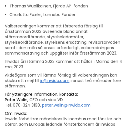
Thomas Wuolikainen, Fjärde AP-fonden
Charlotta Faxén, Lannebo Fonder
Valberedningen kommer att förbereda förslag till
årsstämman 2023 avseende bland annat
stämmoordförande, styrelseledamöter,
styrelseordförande, styrelsens ersättning, revisorsarvoden
samt i den mån så anses erforderligt, valberedningens
sammansättning och uppgifter inför årsstämman 2023.
Inwidos årsstämma 2023 kommer att hållas i Malmö den 4
maj 2023.
Aktieägare som vill lämna förslag till valberedningen kan
skicka ett mejl till
ir@inwido.com
senast två månader före
stämman.
För ytterligare information, kontakta:
Peter Welin,
CFO och vice VD
Tel. 070-324 3190,
peter.welin@inwido.com
Om Inwido:
Inwido förbättrar människors liv inomhus med fönster och
dörrar. Som Europas ledande fönsterkoncern är Inwidos