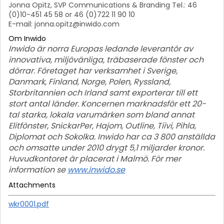
Jonna Opitz, SVP Communications & Branding Tel.: 46
(0)10-451 45 58 or 46 (0)722 11 90 10
E-mail: jonna.opitz@inwido.com
Om Inwido
Inwido är norra Europas ledande leverantör av
innovativa, miljövänliga, träbaserade fönster och
dörrar. Företaget har verksamhet i Sverige,
Danmark, Finland, Norge, Polen, Ryssland,
Storbritannien och Irland samt exporterar till ett
stort antal länder. Koncernen marknadsför ett 20-
tal starka, lokala varumärken som bland annat
Elitfönster, SnickarPer, Hajom, Outline, Tiivi, Pihla,
Diplomat och Sokolka. Inwido har ca 3 800 anställda
och omsatte under 2010 drygt 5,1 miljarder kronor.
Huvudkontoret är placerat i Malmö. För mer
information se
www.inwido.se
Attachments
wkr0001.pdf